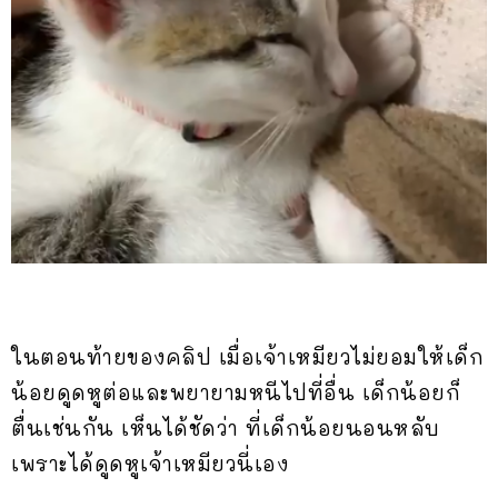
ในตอนท้ายของคลิป เมื่อเจ้าเหมียวไม่ยอมให้เด็ก
น้อยดูดหูต่อและพยายามหนีไปที่อื่น เด็กน้อยก็
ตื่นเช่นกัน เห็นได้ชัดว่า ที่เด็กน้อยนอนหลับ
เพราะได้ดูดหูเจ้าเหมียวนี่เอง