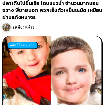
ปลาเดินไปขึ้นเรือ โดนแมวน้ำ จำนวนมากนอน
ขวาง พี่ชายบอก พวกเอ็งตัวเหม็นชะมัด เหมือน
ผ่านแก๊งหมาจร
เหมียวหง่าว
สัตว์โลกน่ารัก