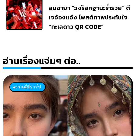
สมฉายา “วงร็อคฐานะร่ำรวย” ดี
เจอ๋องแอ๋ง โพสต์ภาพประทับใจ
“ทะเลดาว QR CODE”
อ่านเรื่องแจ่มๆ ต่อ..
งานดีมีวาร์ป