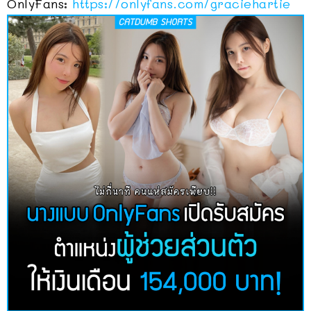
OnlyFans:
https://onlyfans.com/graciehartie