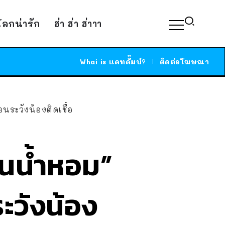
์โลกน่ารัก
ฮ่า ฮ่า ฮ่าาา
Whai is แคทดั๊มบ์?
ติดต่อโฆษณา
อนระวังน้องติดเชื้อ
แทนน้ำหอม”
ะวังน้อง