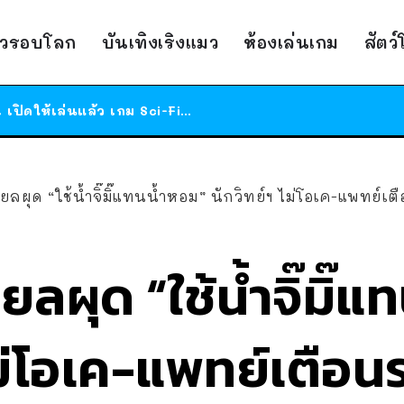
ร้านอาหารในนิวยอร์กประกาศปิดตัวลง หลังอยู่มานานกว่า 45 ปี ติดป้ายขอบคุณลูกค้าทุกคน แถมสูตรทำไวท์ซอสให้แบบจัดเต็ม
าวรอบโลก
บันเทิงเริงแมว
ห้องเล่นเกม
สัตว
สาวญี่ปุ่นโดนแมวตัวเองกัด ไม่ได้ไปหาหมอตั้งแต่เนิ่นๆ สุดท้ายขาบวม กลายเป็นโรคเนื้อเน่า เตือนทาสแมวทั้งหลายให้ระวัง
ได้เวลาเด็กหนวดรวมตัว RF Online Next เปิดให้เล่นแล้ว เกม Sci-Fi MMORPG ระดับตำนาน เล่นได้ทั้งมือถือและ PC
ร้านอาหารในนิวยอร์กประกาศปิดตัวลง หลังอยู่มานานกว่า 45 ปี ติดป้ายขอบคุณลูกค้าทุกคน แถมสูตรทำไวท์ซอสให้แบบจัดเต็ม
สาวญี่ปุ่นโดนแมวตัวเองกัด ไม่ได้ไปหาหมอตั้งแต่เนิ่นๆ สุดท้ายขาบวม กลายเป็นโรคเนื้อเน่า เตือนทาสแมวทั้งหลายให้ระวัง
ยลผุด “ใช้น้ำจิ๊มิ๊แทนน้ำหอม” นักวิทย์ฯ ไม่โอเค-แพทย์เตื
ยลผุด “ใช้น้ำจิ๊มิ๊
ไม่โอเค-แพทย์เตือนร