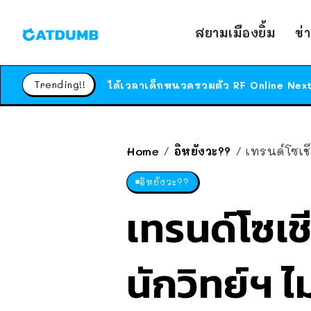
สยามเมืองยิ้ม
ข่
Trending!!
Home
อิหยังวะ??
เทรนด์โซเชี
/
/
อิหยังวะ??
เทรนด์โซเชี
นักวิทย์ฯ 