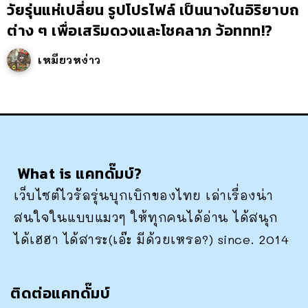
วัยรุ่นแห่เปลี่ยน รูปโปรไฟล์ เป็นนางในอิริยาบถ
ต่าง ๆ เพื่อเสริมดวงและโชคลาภ ว้อททท!?
เหมียวหง่าว
What is แคทดั๊มบ์?
เว็บไซต์ไวรัลรุ่นบุกเบิกของไทย เล่าเรื่องน่า
สนใจในแบบแมวๆ ให้ทุกคนได้อ่าน ได้สนุก
ได้เฮฮา ได้สาระ(เอ๊ะ มีด้วยเหรอ?) since. 2014
ติดต่อแคทดั๊มบ์