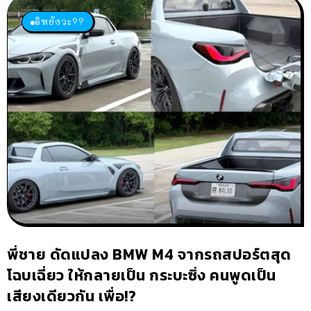
อิหยังวะ??
พี่ชาย ดัดแปลง BMW M4 จากรถสปอร์ตสุด
โฉบเฉี่ยว ให้กลายเป็น กระบะซิ่ง คนพูดเป็น
เสียงเดียวกัน เพื่อ!?