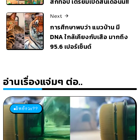
สก์ท็อป เตรียมเปิดสิ้นเดือนนี้!!
Next
การศึกษาพบว่า แมวบ้าน มี
DNA ใกล้เคียงกับเสือ มากถึง
95.6 เปอร์เซ็นต์
อ่านเรื่องแจ่มๆ ต่อ..
อิหยังวะ??