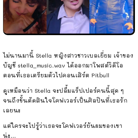
ไม่นานมานี้ Stella หญิงสาวชาวเบลเยี่ยม เจ้าของ
บัญชี stella_music.wav ได้ออกมาโพสต์วิดีโอ
ตอนที่เธอเตรียมตัวไปคอนเสิร์ต Pitbull
ดูเหมือนว่า Stella จะปลื้มแร็ปเปอร์คนนี้สุด ๆ
จนถึงขั้นตัดสินใจโคฟเวอร์เป็นศิลปินที่เธอรัก
เลยนะ
แต่ใครจะไปรู้ว่าเธอจะโคฟเวอร์ยันผมของเขา
น่ะ…