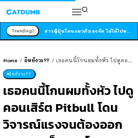
ร้านอาหารในนิวยอร์กประกาศปิดตัวลง หลังอยู่มานานกว่า 45 ปี ติดป้ายขอบคุณลูกค้าทุกคน แถมสูตรทำไวท์ซอสให้แบบจัดเต็ม
สาวญี่ปุ่นโดนแมวตัวเองกัด ไม่ได้ไปหาหมอตั้งแต่เนิ่นๆ สุดท้ายขาบวม กลายเป็นโรคเนื้อเน่า เตือนทาสแมวทั้งหลายให้ระวัง
Trending!!
ได้เวลาเด็กหนวดรวมตัว RF Online Next เปิดให้เล่นแล้ว เกม Sci-Fi MMORPG ระดับตำนาน เล่นได้ทั้งมือถือและ PC
ร้านอาหารในนิวยอร์กประกาศปิดตัวลง หลังอยู่มานานกว่า 45 ปี ติดป้ายขอบคุณลูกค้าทุกคน แถมสูตรทำไวท์ซอสให้แบบจัดเต็ม
สาวญี่ปุ่นโดนแมวตัวเองกัด ไม่ได้ไปหาหมอตั้งแต่เนิ่นๆ สุดท้ายขาบวม กลายเป็นโรคเนื้อเน่า เตือนทาสแมวทั้งหลายให้ระวัง
Home
อิหยังวะ??
เธอคนนี้โกนผมทั้งหัว ไปดูคอนเสิร์ต Pitbull โดนวิจารณ์แรงจนต้องออกมาบอก “ก็อยากโกนอะมาเดือดไรกันวะ นี่ผมฉัน”
/
/
อิหยังวะ??
เธอคนนี้โกนผมทั้งหัว ไปดู
คอนเสิร์ต Pitbull โดน
วิจารณ์แรงจนต้องออก