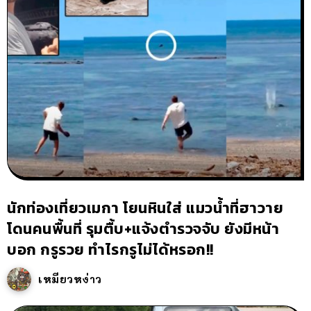
นักท่องเที่ยวเมกา โยนหินใส่ แมวน้ำที่ฮาวาย
โดนคนพื้นที่ รุมตื้บ+แจ้งตำรวจจับ ยังมีหน้า
บอก กรูรวย ทำไรกรูไม่ได้หรอก!!
เหมียวหง่าว