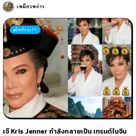
เหมียวหง่าว
อิหยังวะ??
เจ๊ Kris Jenner กำลังกลายเป็น เทรนด์ในจีน