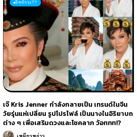
อิหยังวะ??
เจ๊ Kris Jenner กำลังกลายเป็น เทรนด์ในจีน
วัยรุ่นแห่เปลี่ยน รูปโปรไฟล์ เป็นนางในอิริยาบถ
ต่าง ๆ เพื่อเสริมดวงและโชคลาภ ว้อททท!?
เหมียวหง่าว