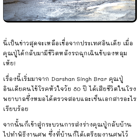
นี่เป็นข่าวสุดจะเหลือเชื่อจากประเทศอินเดีย เมื่อ
คุณปู่ได้กลับมามีชีวิตหลังรถฉุกเฉินขับลงหลุม
เห้ย!
เรื่องนี้เริ่มมาจาก Darshan Singh Brar คุณปู่
อินเดียคนไข้โรคหัวใจวัย 80 ปี ได้เสียชีวิตในโรง
พยาบาลซึ่งหมอได้ตรวจสอบและเซ็นเอกสารอะไร
เรียบร้อย
จากนั้นก็เข้าสู่กระบวนการส่งร่างคุณปู่กลับบ้าน
ไปทำพิธีงานศพ ซึ่งที่บ้านก็ได้เตรียมงานศพไว้