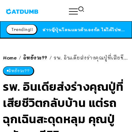
ร้านอาหารในนิวยอร์กประกาศปิดตัวลง หลังอยู่มานานกว่า 45 ปี ติดป้ายขอบคุณลูกค้าทุกคน แถมสูตรทำไวท์ซอสให้แบบจัดเต็ม
สาวญี่ปุ่นโดนแมวตัวเองกัด ไม่ได้ไปหาหมอตั้งแต่เนิ่นๆ สุดท้ายขาบวม กลายเป็นโรคเนื้อเน่า เตือนทาสแมวทั้งหลายให้ระวัง
Trending!!
ได้เวลาเด็กหนวดรวมตัว RF Online Next เปิดให้เล่นแล้ว เกม Sci-Fi MMORPG ระดับตำนาน เล่นได้ทั้งมือถือและ PC
ร้านอาหารในนิวยอร์กประกาศปิดตัวลง หลังอยู่มานานกว่า 45 ปี ติดป้ายขอบคุณลูกค้าทุกคน แถมสูตรทำไวท์ซอสให้แบบจัดเต็ม
สาวญี่ปุ่นโดนแมวตัวเองกัด ไม่ได้ไปหาหมอตั้งแต่เนิ่นๆ สุดท้ายขาบวม กลายเป็นโรคเนื้อเน่า เตือนทาสแมวทั้งหลายให้ระวัง
Home
อิหยังวะ??
รพ. อินเดียส่งร่างคุณปู่ที่เสียชีวิตกลับบ้าน แต่รถฉุกเฉินสะดุดหลุม คุณปู่กลับมามีชิวิตเฉย!
/
/
อิหยังวะ??
รพ. อินเดียส่งร่างคุณปู่ที่
เสียชีวิตกลับบ้าน แต่รถ
ฉุกเฉินสะดุดหลุม คุณปู่