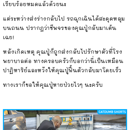
เรียบร้อยหมดแล้วด้วยนะ
แต่ระหว่างส่งร่างกลับไป รถฉุกเฉินได้สะดุดหลุม
บนถนน ปรากฎว่าชีพจรของคุณปู่กลับมาเต้น
เฉย!
หลังเกิดเหตุ คุณปู่ก็ถูกส่งกลับไปรักษาตัวที่โรง
พยาบาลต่อ ทางครอบครัวก็บอกว่านี่เป็นเหมือน
ปาฏิหาริย์และหวังให้คุณปู่ฟื้นตัวกลับมาโดยเร็ว
ทางเราก็ขอให้คุณปู่หายป่วยไวๆ นะครับ