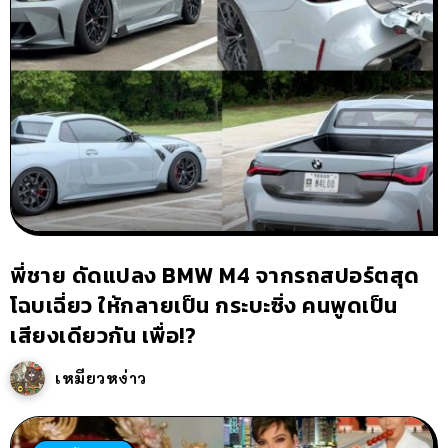
พี่ชาย ดัดแปลง BMW M4 จากรถสปอร์ตสุด
โฉบเฉี่ยว ให้กลายเป็น กระบะซิ่ง คนพูดเป็น
เสียงเดียวกัน เพื่อ!?
เหมียวหง่าว