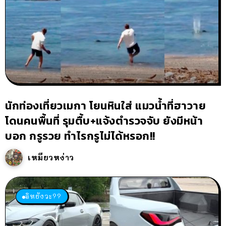
นักท่องเที่ยวเมกา โยนหินใส่ แมวน้ำที่ฮาวาย
โดนคนพื้นที่ รุมตื้บ+แจ้งตำรวจจับ ยังมีหน้า
บอก กรูรวย ทำไรกรูไม่ได้หรอก!!
เหมียวหง่าว
อิหยังวะ??