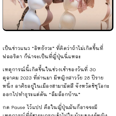
เป็นข่าวแนว “อิหยังวะ” ที่คิดว่าถ้าไม่เกิดขึ้นที่
ฟลอริดา ก็น่าจะเป็นที่ญี่ปุ่นนี่แหละ
เหตุการณ์นี้เกิดขึ้นในช่วงเช้าของวันที่ 30
ตุลาคม 2023 ที่ผ่านมา มีหญิงสาววัย 28 ปีราย
หนึ่ง อาศัยอยู่ในเมืองฮามามัตสึ จังหวัดชิซุโอกะ
ออกไปทำธุระแต่ดัน “ลืมล็อกบ้าน”
กด Pause ไว้แปป คือในญี่ปุ่นมันก็อาจจะมี
เหตุการณ์ที่ผู้ชายบุกรุกเข้าไปในบ้านของผู้หญิง