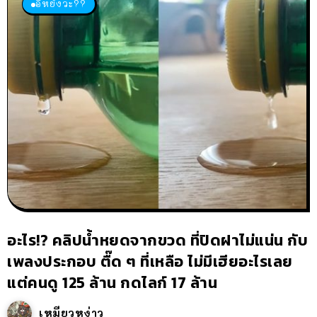
อิหยังวะ??
อะไร!? คลิปน้ำหยดจากขวด ที่ปิดฝาไม่แน่น กับ
เพลงประกอบ ตื๊ด ๆ ที่เหลือ ไม่มีเฮียอะไรเลย
แต่คนดู 125 ล้าน กดไลก์ 17 ล้าน
เหมียวหง่าว