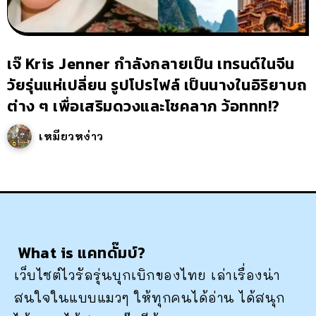
เจ๊ Kris Jenner กำลังกลายเป็น เทรนด์ในจีน
วัยรุ่นแห่เปลี่ยน รูปโปรไฟล์ เป็นนางในอิริยาบถ
ต่าง ๆ เพื่อเสริมดวงและโชคลาภ ว้อททท!?
เหมียวหง่าว
What is แคทดั๊มบ์?
เว็บไซต์ไวรัลรุ่นบุกเบิกของไทย เล่าเรื่องน่า
สนใจในแบบแมวๆ ให้ทุกคนได้อ่าน ได้สนุก