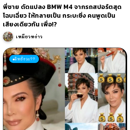
พี่ชาย ดัดแปลง BMW M4 จากรถสปอร์ตสุด
โฉบเฉี่ยว ให้กลายเป็น กระบะซิ่ง คนพูดเป็น
เสียงเดียวกัน เพื่อ!?
เหมียวหง่าว
อิหยังวะ??