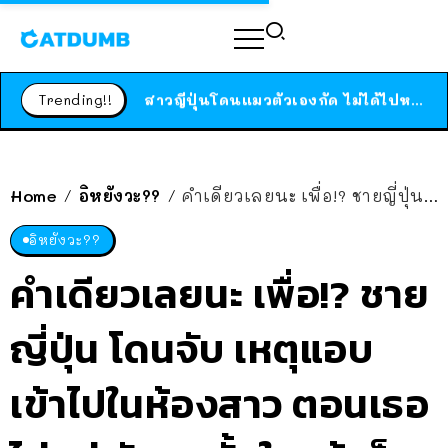
ร้านอาหารในนิวยอร์กประกาศปิดตัวลง หลังอยู่มานานกว่า 45 ปี ติดป้ายขอบคุณลูกค้าทุกคน แถมสูตรทำไวท์ซอสให้แบบจัดเต็ม
สาวญี่ปุ่นโดนแมวตัวเองกัด ไม่ได้ไปหาหมอตั้งแต่เนิ่นๆ สุดท้ายขาบวม กลายเป็นโรคเนื้อเน่า เตือนทาสแมวทั้งหลายให้ระวัง
Trending!!
ได้เวลาเด็กหนวดรวมตัว RF Online Next เปิดให้เล่นแล้ว เกม Sci-Fi MMORPG ระดับตำนาน เล่นได้ทั้งมือถือและ PC
ร้านอาหารในนิวยอร์กประกาศปิดตัวลง หลังอยู่มานานกว่า 45 ปี ติดป้ายขอบคุณลูกค้าทุกคน แถมสูตรทำไวท์ซอสให้แบบจัดเต็ม
สาวญี่ปุ่นโดนแมวตัวเองกัด ไม่ได้ไปหาหมอตั้งแต่เนิ่นๆ สุดท้ายขาบวม กลายเป็นโรคเนื้อเน่า เตือนทาสแมวทั้งหลายให้ระวัง
Home
อิหยังวะ??
คำเดียวเลยนะ เพื่อ!? ชายญี่ปุ่น โดนจับ เหตุแอบเข้าไปในห้องสาว ตอนเธอไม่อยู่ ซักชุดชั้นในแล้วก็ตากให้
/
/
อิหยังวะ??
คำเดียวเลยนะ เพื่อ!? ชาย
ญี่ปุ่น โดนจับ เหตุแอบ
เข้าไปในห้องสาว ตอนเธอ