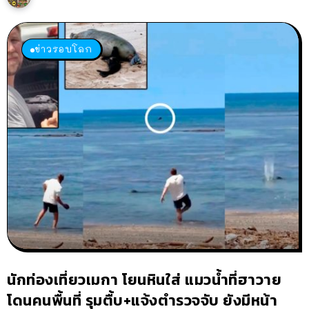
ข่าวรอบโลก
นักท่องเที่ยวเมกา โยนหินใส่ แมวน้ำที่ฮาวาย
โดนคนพื้นที่ รุมตื้บ+แจ้งตำรวจจับ ยังมีหน้า