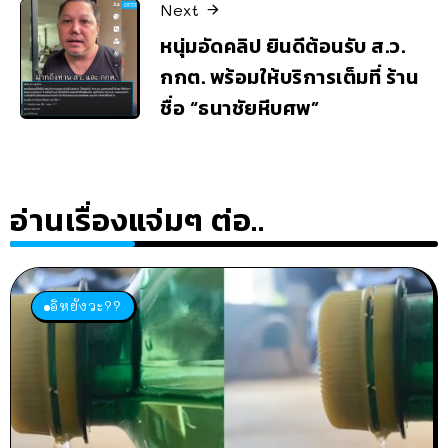
Next
หนุ่มอัดคลิป ยินดีต้อนรับ ส.ว.
กกต. พร้อมให้บริการเต็มที่ ร้าน
ชื่อ “ธนาชัยหีบศพ”
อ่านเรื่องแจ่มๆ ต่อ..
อิหยังวะ??