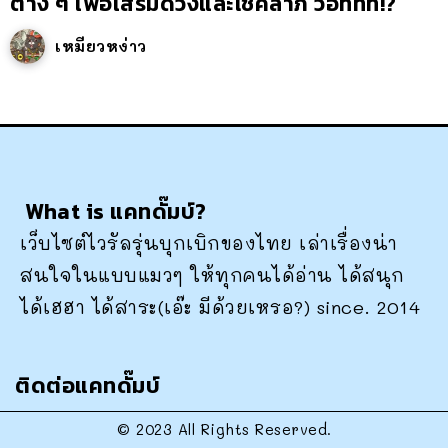
ต่าง ๆ เพื่อเสริมดวงและโชคลาภ ว้อททท!?
เหมียวหง่าว
What is แคทดั๊มบ์?
เว็บไซต์ไวรัลรุ่นบุกเบิกของไทย เล่าเรื่องน่า
สนใจในแบบแมวๆ ให้ทุกคนได้อ่าน ได้สนุก
ได้เฮฮา ได้สาระ(เอ๊ะ มีด้วยเหรอ?) since. 2014
ติดต่อแคทดั๊มบ์
© 2023 All Rights Reserved.