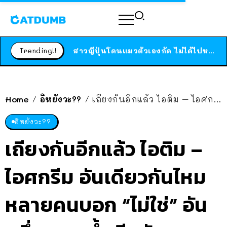
ร้านอาหารในนิวยอร์กประกาศปิดตัวลง หลังอยู่มานานกว่า 45 ปี ติดป้ายขอบคุณลูกค้าทุกคน แถมสูตรทำไวท์ซอสให้แบบจัดเต็ม
สาวญี่ปุ่นโดนแมวตัวเองกัด ไม่ได้ไปหาหมอตั้งแต่เนิ่นๆ สุดท้ายขาบวม กลายเป็นโรคเนื้อเน่า เตือนทาสแมวทั้งหลายให้ระวัง
Trending!!
ได้เวลาเด็กหนวดรวมตัว RF Online Next เปิดให้เล่นแล้ว เกม Sci-Fi MMORPG ระดับตำนาน เล่นได้ทั้งมือถือและ PC
ร้านอาหารในนิวยอร์กประกาศปิดตัวลง หลังอยู่มานานกว่า 45 ปี ติดป้ายขอบคุณลูกค้าทุกคน แถมสูตรทำไวท์ซอสให้แบบจัดเต็ม
สาวญี่ปุ่นโดนแมวตัวเองกัด ไม่ได้ไปหาหมอตั้งแต่เนิ่นๆ สุดท้ายขาบวม กลายเป็นโรคเนื้อเน่า เตือนทาสแมวทั้งหลายให้ระวัง
Home
อิหยังวะ??
เถียงกันอีกแล้ว ไอติม – ไอศกรีม อันเดียวกันไหม หลายคนบอก “ไม่ใช่” อันหนึ่ง ผสมน้ำ อีกอัน ผสมนม ซะงั้น
/
/
อิหยังวะ??
เถียงกันอีกแล้ว ไอติม –
ไอศกรีม อันเดียวกันไหม
หลายคนบอก “ไม่ใช่” อัน