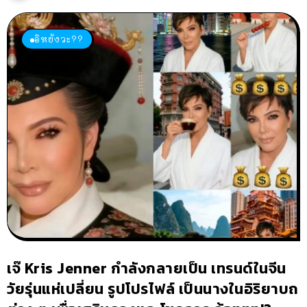
อิหยังวะ??
เจ๊ Kris Jenner กำลังกลายเป็น เทรนด์ในจีน
วัยรุ่นแห่เปลี่ยน รูปโปรไฟล์ เป็นนางในอิริยาบถ