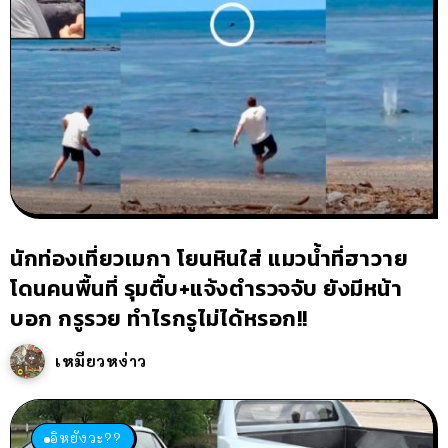
นักท่องเที่ยวเมกา โยนหินใส่ แมวน้ำที่ฮาวาย
โดนคนพื้นที่ รุมตื้บ+แจ้งตำรวจจับ ยังมีหน้า
บอก กรูรวย ทำไรกรูไม่ได้หรอก!!
เหมียวหง่าว
อิหยังวะ??