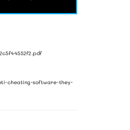
2c5f44552f2.pdf
nti-cheating-software-they-