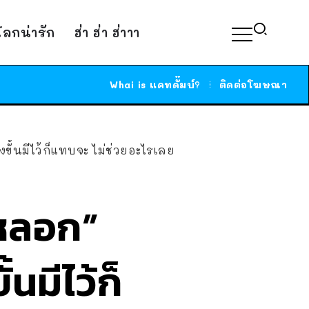
์โลกน่ารัก
ฮ่า ฮ่า ฮ่าาา
Whai is แคทดั๊มบ์?
ติดต่อโฆษณา
ั้นมีไว้ก็แทบจะ ไม่ช่วยอะไรเลย
“หลอก”
นมีไว้ก็