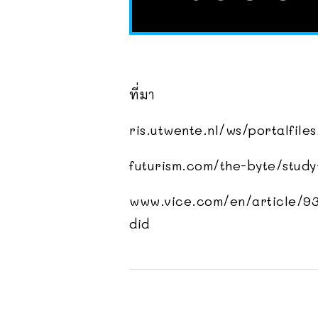
ที่มา
ris.utwente.nl/ws/portalfi
futurism.com/the-byte/study
www.vice.com/en/article/93a
did