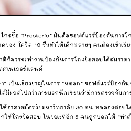
กลชื่อ “Proctorio” มันคือซอฟต์แวร์ป้องกันการโก
ดของ โควิด-19 ซึ่งทำให้เด็กหลายๆ คนต้องเข้าเร
้ตามปกติก็ควรจะทำงานป้องกันการโกงข้อสอบได้สมราคา
เทศเนเธอร์แลนด์
กษา” เป็นเชี่ยวชาญในการ “หลอก” ซอฟต์แวร์ป้องกันก
ม่ได้มีผลดีไปกว่าการบอกนักเรียนว่ามีการตรวจจับ
ด้ให้อาสาสมัครวัยมหาวิทยาลัย 30 คน ทดลองสอบโ
ให้โกงข้อสอบ ในขณะที่อีก 5 คนถูกบอกให้ “ทำตัวน