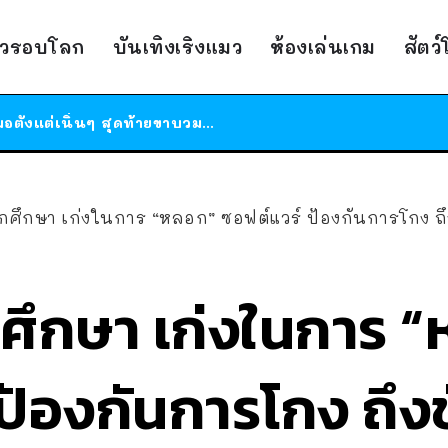
ร้านอาหารในนิวยอร์กประกาศปิดตัวลง หลังอยู่มานานกว่า 45 ปี ติดป้ายขอบคุณลูกค้าทุกคน แถมสูตรทำไวท์ซอสให้แบบจัดเต็ม
าวรอบโลก
บันเทิงเริงแมว
ห้องเล่นเกม
สัตว
สาวญี่ปุ่นโดนแมวตัวเองกัด ไม่ได้ไปหาหมอตั้งแต่เนิ่นๆ สุดท้ายขาบวม กลายเป็นโรคเนื้อเน่า เตือนทาสแมวทั้งหลายให้ระวัง
ได้เวลาเด็กหนวดรวมตัว RF Online Next เปิดให้เล่นแล้ว เกม Sci-Fi MMORPG ระดับตำนาน เล่นได้ทั้งมือถือและ PC
ร้านอาหารในนิวยอร์กประกาศปิดตัวลง หลังอยู่มานานกว่า 45 ปี ติดป้ายขอบคุณลูกค้าทุกคน แถมสูตรทำไวท์ซอสให้แบบจัดเต็ม
สาวญี่ปุ่นโดนแมวตัวเองกัด ไม่ได้ไปหาหมอตั้งแต่เนิ่นๆ สุดท้ายขาบวม กลายเป็นโรคเนื้อเน่า เตือนทาสแมวทั้งหลายให้ระวัง
ักศึกษา เก่งในการ “หลอก” ซอฟต์แวร์ ป้องกันการโกง ถึงข
กศึกษา เก่งในการ 
้องกันการโกง ถึงขั้