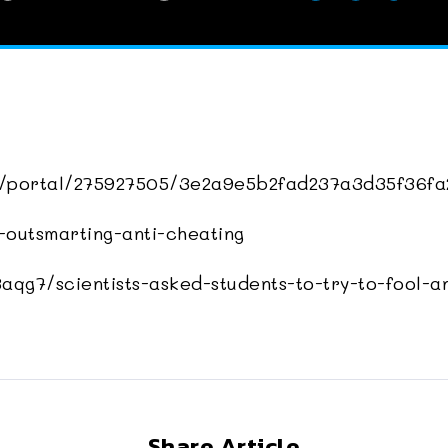
les/portal/275927505/3e2a9e5b2fad237a3d35f36fa
-outsmarting-anti-cheating
qg7/scientists-asked-students-to-try-to-fool-a
Share Article