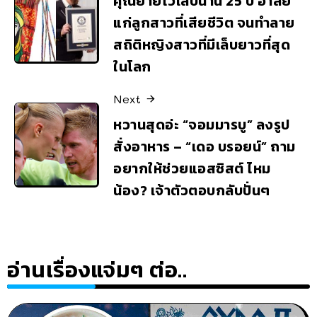
คุณยายไว้เล็บนาน 25 ปี อาลัย
แก่ลูกสาวที่เสียชีวิต จนทำลาย
สถิติหญิงสาวที่มีเล็บยาวที่สุด
ในโลก
Next
หวานสุดอ่ะ “จอมมารบู” ลงรูป
สั่งอาหาร – “เดอ บรอยน์” ถาม
อยากให้ช่วยแอสซิสต์ ไหม
น้อง? เจ้าตัวตอบกลับปั่นๆ
อ่านเรื่องแจ่มๆ ต่อ..