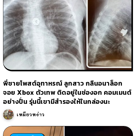
พี่ชายโพสต์อุทาหรณ์ ลูกสาว กลืนอนาล็อก
จอย Xbox ตัวเทพ ติดอยู่ในช่องอก คอมเมนต์
อย่างปั่น รุ่นนี้เขามีสำรองให้ในกล่องนะ
เหมียวหง่าว