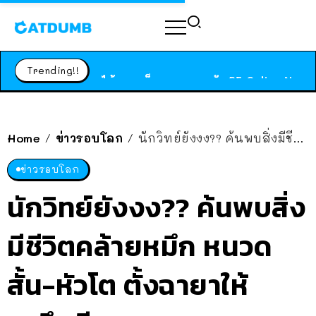
ร้านอาหารในนิวยอร์กประกาศปิดตัวลง หลังอยู่มานานกว่า 45 ปี ติดป้ายขอบคุณลูกค้าทุกคน แถมสูตรทำไวท์ซอสให้แบบจัดเต็ม
สาวญี่ปุ่นโดนแมวตัวเองกัด ไม่ได้ไปหาหมอตั้งแต่เนิ่นๆ สุดท้ายขาบวม กลายเป็นโรคเนื้อเน่า เตือนทาสแมวทั้งหลายให้ระวัง
Trending!!
ได้เวลาเด็กหนวดรวมตัว RF Online Next เปิดให้เล่นแล้ว เกม Sci-Fi MMORPG ระดับตำนาน เล่นได้ทั้งมือถือและ PC
ร้านอาหารในนิวยอร์กประกาศปิดตัวลง หลังอยู่มานานกว่า 45 ปี ติดป้ายขอบคุณลูกค้าทุกคน แถมสูตรทำไวท์ซอสให้แบบจัดเต็ม
สาวญี่ปุ่นโดนแมวตัวเองกัด ไม่ได้ไปหาหมอตั้งแต่เนิ่นๆ สุดท้ายขาบวม กลายเป็นโรคเนื้อเน่า เตือนทาสแมวทั้งหลายให้ระวัง
Home
ข่าวรอบโลก
นักวิทย์ยังงง?? ค้นพบสิ่งมีชีวิตคล้ายหมึก หนวดสั้น-หัวโต ตั้งฉายาให้ “หมึกผี”
/
/
ข่าวรอบโลก
นักวิทย์ยังงง?? ค้นพบสิ่ง
มีชีวิตคล้ายหมึก หนวด
สั้น-หัวโต ตั้งฉายาให้