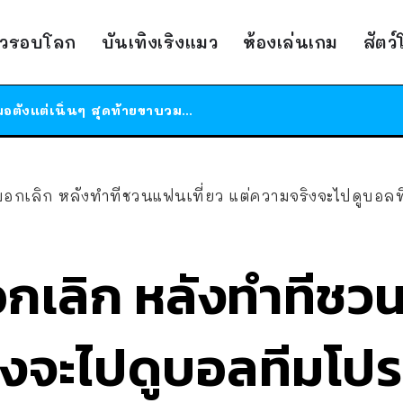
ร้านอาหารในนิวยอร์กประกาศปิดตัวลง หลังอยู่มานานกว่า 45 ปี ติดป้ายขอบคุณลูกค้าทุกคน แถมสูตรทำไวท์ซอสให้แบบจัดเต็ม
าวรอบโลก
บันเทิงเริงแมว
ห้องเล่นเกม
สัตว
สาวญี่ปุ่นโดนแมวตัวเองกัด ไม่ได้ไปหาหมอตั้งแต่เนิ่นๆ สุดท้ายขาบวม กลายเป็นโรคเนื้อเน่า เตือนทาสแมวทั้งหลายให้ระวัง
ได้เวลาเด็กหนวดรวมตัว RF Online Next เปิดให้เล่นแล้ว เกม Sci-Fi MMORPG ระดับตำนาน เล่นได้ทั้งมือถือและ PC
ร้านอาหารในนิวยอร์กประกาศปิดตัวลง หลังอยู่มานานกว่า 45 ปี ติดป้ายขอบคุณลูกค้าทุกคน แถมสูตรทำไวท์ซอสให้แบบจัดเต็ม
สาวญี่ปุ่นโดนแมวตัวเองกัด ไม่ได้ไปหาหมอตั้งแต่เนิ่นๆ สุดท้ายขาบวม กลายเป็นโรคเนื้อเน่า เตือนทาสแมวทั้งหลายให้ระวัง
บอกเลิก หลังทำทีชวนแฟนเที่ยว แต่ความจริงจะไปดูบอลท
กเลิก หลังทำทีชว
ิงจะไปดูบอลทีมโป