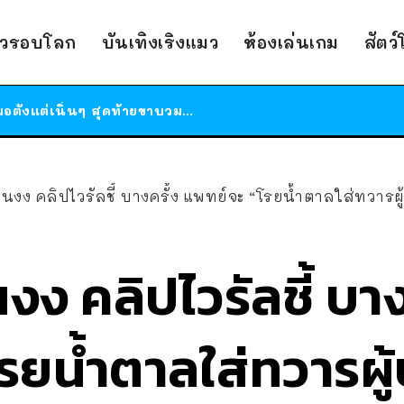
ร้านอาหารในนิวยอร์กประกาศปิดตัวลง หลังอยู่มานานกว่า 45 ปี ติดป้ายขอบคุณลูกค้าทุกคน แถมสูตรทำไวท์ซอสให้แบบจัดเต็ม
าวรอบโลก
บันเทิงเริงแมว
ห้องเล่นเกม
สัตว
สาวญี่ปุ่นโดนแมวตัวเองกัด ไม่ได้ไปหาหมอตั้งแต่เนิ่นๆ สุดท้ายขาบวม กลายเป็นโรคเนื้อเน่า เตือนทาสแมวทั้งหลายให้ระวัง
ได้เวลาเด็กหนวดรวมตัว RF Online Next เปิดให้เล่นแล้ว เกม Sci-Fi MMORPG ระดับตำนาน เล่นได้ทั้งมือถือและ PC
ร้านอาหารในนิวยอร์กประกาศปิดตัวลง หลังอยู่มานานกว่า 45 ปี ติดป้ายขอบคุณลูกค้าทุกคน แถมสูตรทำไวท์ซอสให้แบบจัดเต็ม
สาวญี่ปุ่นโดนแมวตัวเองกัด ไม่ได้ไปหาหมอตั้งแต่เนิ่นๆ สุดท้ายขาบวม กลายเป็นโรคเนื้อเน่า เตือนทาสแมวทั้งหลายให้ระวัง
นงง คลิปไวรัลชี้ บางครั้ง แพทย์จะ “โรยน้ำตาลใส่ทวารผู้ป่วย” 
งง คลิปไวรัลชี้ บาง
รยน้ำตาลใส่ทวารผู