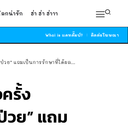
์โลกน่ารัก
ฮ่า ฮ่า ฮ่าาา
Whai is แคทดั๊มบ์?
ติดต่อโฆษณา
แถมเป็นการรักษาที่ได้ผลจริงๆ ด้วย
ครั้ง
้ป่วย” แถม