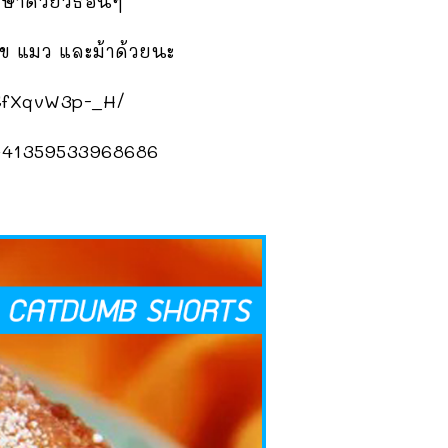
าด้วยวิธีอื่นๆ
ัข แมว และม้าด้วยนะ
/CfXqvW3p-_H/
12741359533968686