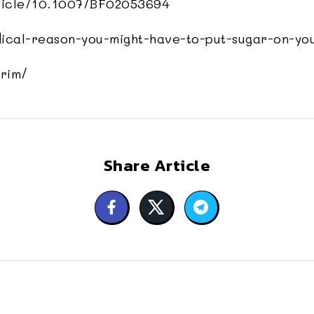
rticle/10.1007/BF02053694
ical-reason-you-might-have-to-put-sugar-on-yo
-rim/
Share Article