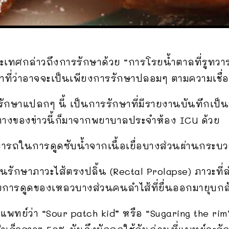
ะเทศกล่าวถึงการรักษาด้วย “การโรยน้ำตาลที่รูทว
ที่ว่าอาจจะเป็นเพียงการรักษาปลอมๆ ตามความเชื่อที
ารรักษาแปลกๆ นี้ เป็นการรักษาที่มีรายงานบันทึกเป็น
ทางของข่าวนี้ก็มาจากพยาบาลประจำห้อง ICU ด้วย
มารถในการดูดซับน้ำจากเนื้อเยื่อบางส่วนผ่านกระ
มันรักษาภาวะไส้ตรงปลิ้น (Rectal Prolapse) ภาวะที่
รดูดของเหลวบางส่วนคนลำไส้ที่ยื่นออกมายุบกลั
ารแพทย์ว่า “Sour patch kid” หรือ “Sugaring the ri