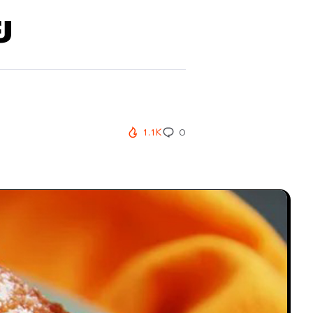
ย
1.1K
0