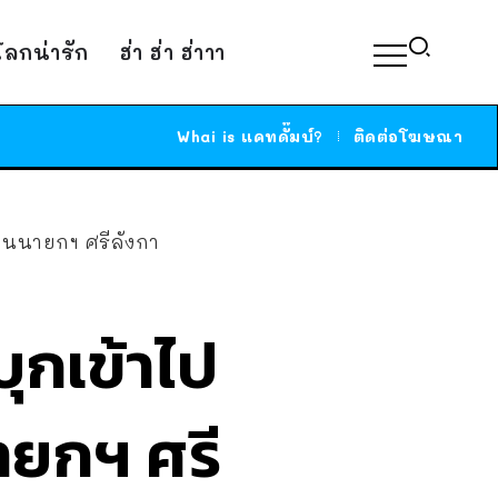
์โลกน่ารัก
ฮ่า ฮ่า ฮ่าาา
Whai is แคทดั๊มบ์?
ติดต่อโฆษณา
นอนนายกฯ ศรีลังกา
บุกเข้าไป
ายกฯ ศรี