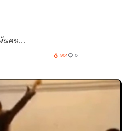
พันคน...
901
0