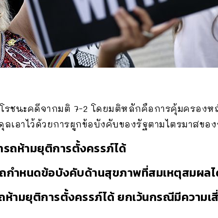
โรชนะคดีจากมติ 7-2 โดยมติหลักคือการคุ้มครองหญิงม
มดุลเอาไว้ด้วยการผูกข้อบังคับของรัฐตามไตรมาสของกา
ถห้ามยุติการตั้งครรภ์ได้
กำหนดข้อบังคับด้านสุขภาพที่สมเหตุสมผลได
้ามยุติการตั้งครรภ์ได้ ยกเว้นกรณีมีความเ