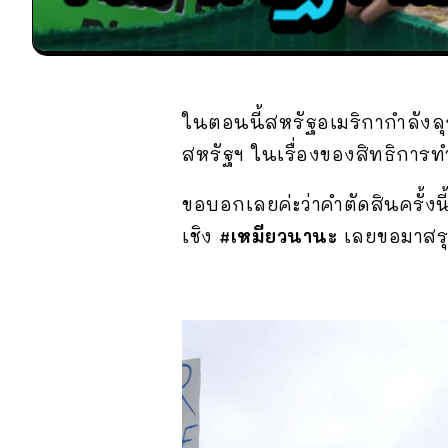
ในตอนนี้สหรัฐอเมริกากำลังล
สหรัฐฯ ในเรื่องของสิทธิการท
ขอบอกเลยค่ะว่าคำตัดสินครั้
เชิง
#เหมียวนานะ
เลยขอมาสรุปเ