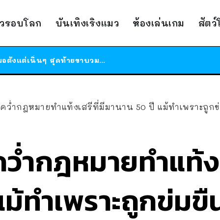
ร้านอาหารในนิวยอร์กประกาศปิดตัวลง หลังอยู่มานานกว่า 45 ปี ติดป้ายขอบคุณลูกค้าทุกคน แถมสูตรทำไวท์ซอสให้แบบจัดเต็ม
าวรอบโลก
บันเทิงเริงแมว
ห้องเล่นเกม
สัตว
สาวญี่ปุ่นโดนแมวตัวเองกัด ไม่ได้ไปหาหมอตั้งแต่เนิ่นๆ สุดท้ายขาบวม กลายเป็นโรคเนื้อเน่า เตือนทาสแมวทั้งหลายให้ระวัง
ได้เวลาเด็กหนวดรวมตัว RF Online Next เปิดให้เล่นแล้ว เกม Sci-Fi MMORPG ระดับตำนาน เล่นได้ทั้งมือถือและ PC
ร้านอาหารในนิวยอร์กประกาศปิดตัวลง หลังอยู่มานานกว่า 45 ปี ติดป้ายขอบคุณลูกค้าทุกคน แถมสูตรทำไวท์ซอสให้แบบจัดเต็ม
สาวญี่ปุ่นโดนแมวตัวเองกัด ไม่ได้ไปหาหมอตั้งแต่เนิ่นๆ สุดท้ายขาบวม กลายเป็นโรคเนื้อเน่า เตือนทาสแมวทั้งหลายให้ระวัง
คว่ำกฎหมายทำแท้งเสรีที่มีมานาน 50 ปี แม้ทำเพราะถูกข
ว่ำกฎหมายทำแท้งเส
แม้ทำเพราะถูกข่มขื