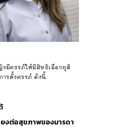
ีครรภ์ให้มีสิทธิเลือกยุติ
รตั้งครรภ์ ดังนี้
้
สี่ยงต่อสุขภาพของมารดา