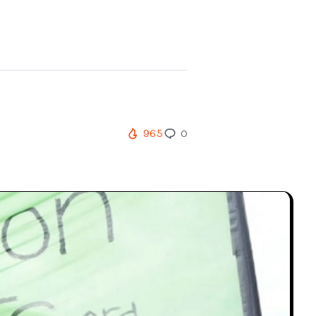
965
0