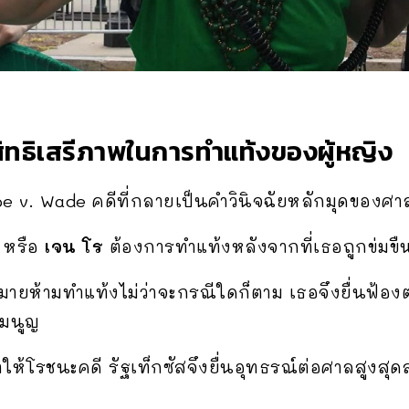
สิทธิเสรีภาพในการทำแท้งของผู้หญิง
oe v. Wade
คดีที่กลายเป็นคำวินิจฉัยหลักมุดของศา
หรือ
เจน โร
ต้องการทำแท้งหลังจากที่เธอถูกข่มขื
ฎหมายห้ามทำแท้งไม่ว่าจะกรณีใดก็ตาม เธอจึงยื่นฟ้อ
รมนูญ
ห้โรชนะคดี รัฐเท็กซัสจึงยื่นอุทธรณ์ต่อศาลสูงสุด