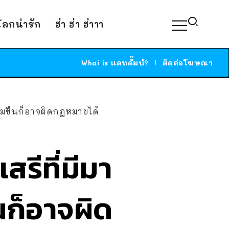
์โลกน่ารัก
ฮ่า ฮ่า ฮ่าาา
Whai is แคทดั๊มบ์?
ติดต่อโฆษณา
่มขืนก็อาจผิดกฎหมายได้
รีที่มีมา
นก็อาจผิด