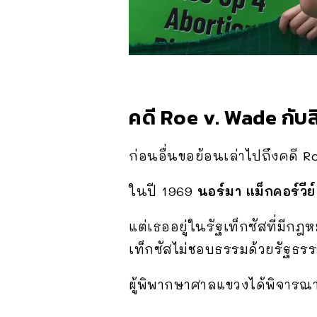
คดี
Roe v. Wade
กับ
ก่อนอื่นขอย้อนเล่าไปถึงคดี
R
ในปี 1969
นอร์มา แม็กคอร์วีย์
แต่เธออยู่ในรัฐเท็กซัสที่มีก
เท็กซัสไม่ชอบธรรมด้วยรัฐธร
ผู้พิพากษาศาลแขวงได้พิจารณาใ