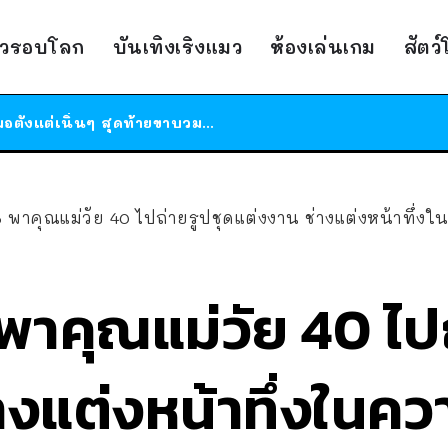
าวรอบโลก
บันเทิงเริงแมว
ห้องเล่นเกม
สัตว
ร้านอาหารในนิวยอร์กประกาศปิดตัวลง หลังอยู่มานานกว่า 45 ปี ติดป้ายขอบคุณลูกค้าทุกคน แถมสูตรทำไวท์ซอสให้แบบจัดเต็ม
สาวญี่ปุ่นโดนแมวตัวเองกัด ไม่ได้ไปหาหมอตั้งแต่เนิ่นๆ สุดท้ายขาบวม กลายเป็นโรคเนื้อเน่า เตือนทาสแมวทั้งหลายให้ระวัง
ได้เวลาเด็กหนวดรวมตัว RF Online Next เปิดให้เล่นแล้ว เกม Sci-Fi MMORPG ระดับตำนาน เล่นได้ทั้งมือถือและ PC
ร้านอาหารในนิวยอร์กประกาศปิดตัวลง หลังอยู่มานานกว่า 45 ปี ติดป้ายขอบคุณลูกค้าทุกคน แถมสูตรทำไวท์ซอสให้แบบจัดเต็ม
18 พาคุณแม่วัย 40 ไปถ่ายรูปชุดแต่งงาน ช่างแต่งหน้าทึ
สาวญี่ปุ่นโดนแมวตัวเองกัด ไม่ได้ไปหาหมอตั้งแต่เนิ่นๆ สุดท้ายขาบวม กลายเป็นโรคเนื้อเน่า เตือนทาสแมวทั้งหลายให้ระวัง
8 พาคุณแม่วัย 40 ไป
างแต่งหน้าทึ่งในค