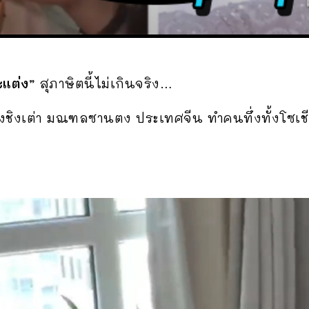
แต่ง”
สุภาษิตนี้ไม่เกินจริง…
ืองชิงเต่า มณฑลซานตง ประเทศจีน ทำคนทึ่งทั้งโซเชีย