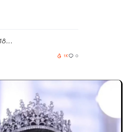
8...
1K
0