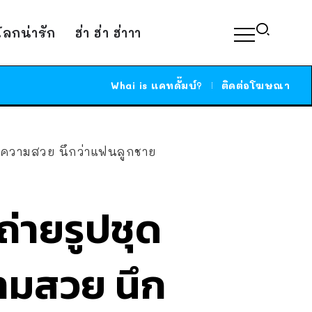
์โลกน่ารัก
ฮ่า ฮ่า ฮ่าาา
Whai is แคทดั๊มบ์?
ติดต่อโฆษณา
่งในความสวย นึกว่าแฟนลูกชาย
ถ่ายรูปชุด
วามสวย นึก