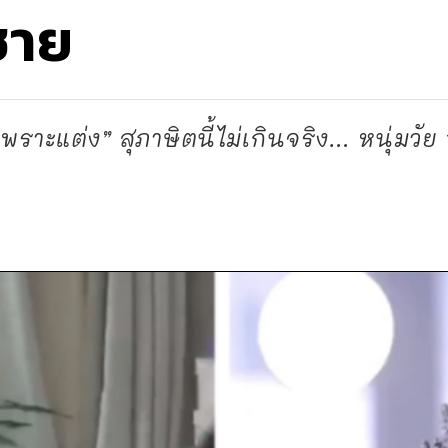
ชาย
าะแต่ง” สุภาษิตนี้ไม่เกินจริง… หนุ่มวัย 1