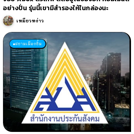
อย่างปั่น รุ่นนี้เขามีสำรองให้ในกล่องนะ
เหมียวหง่าว
สยามเมืองยิ้ม