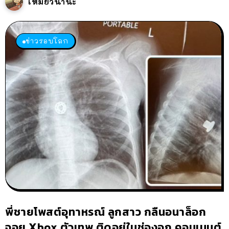
เหมียวนานะ
ข่าวรอบโลก
พี่ชายโพสต์อุทาหรณ์ ลูกสาว กลืนอนาล็อก
จอย Xbox ตัวเทพ ติดอยู่ในช่องอก คอมเมนต์