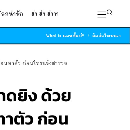
์โลกน่ารัก
ฮ่า ฮ่า ฮ่าาา
Whai is แคทดั๊มบ์?
ติดต่อโฆษณา
ื่อนทาตัว ก่อนโทรแจ้งตำรวจ
าดยิง ด้วย
าตัว ก่อน