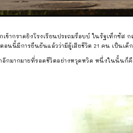
ปีบุกเข้ากราดยิงโรงเรียนประถมร็อบบ์ ในรัฐเท็กซัส
นตอนนี้มีการยืนยันแล้วว่ามีผู้เสียชีวิต 21 คน เป็น
็กอีกมากมายที่รอดชีวิตอย่างหวุดหวิด หนึ่งในนั้นก็ค