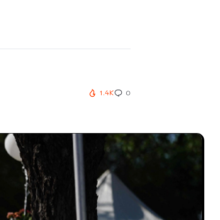
.
1.4K
0