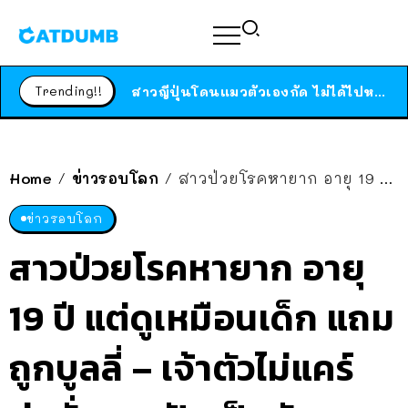
ได้เวลาเด็กหนวดรวมตัว RF Online Next เปิดให้เล่นแล้ว เกม Sci-Fi MMORPG ระดับตำนาน เล่นได้ทั้งมือถือและ PC
ร้านอาหารในนิวยอร์กประกาศปิดตัวลง หลังอยู่มานานกว่า 45 ปี ติดป้ายขอบคุณลูกค้าทุกคน แถมสูตรทำไวท์ซอสให้แบบจัดเต็ม
Trending!!
สาวญี่ปุ่นโดนแมวตัวเองกัด ไม่ได้ไปหาหมอตั้งแต่เนิ่นๆ สุดท้ายขาบวม กลายเป็นโรคเนื้อเน่า เตือนทาสแมวทั้งหลายให้ระวัง
Home
ข่าวรอบโลก
สาวป่วยโรคหายาก อายุ 19 ปี แต่ดูเหมือนเด็ก แถมถูกบูลลี่ – เจ้าตัวไม่แคร์ มุ่งมั่นสานฝันเป็นนักแสดง
/
/
ข่าวรอบโลก
สาวป่วยโรคหายาก อายุ
19 ปี แต่ดูเหมือนเด็ก แถม
ถูกบูลลี่ – เจ้าตัวไม่แคร์