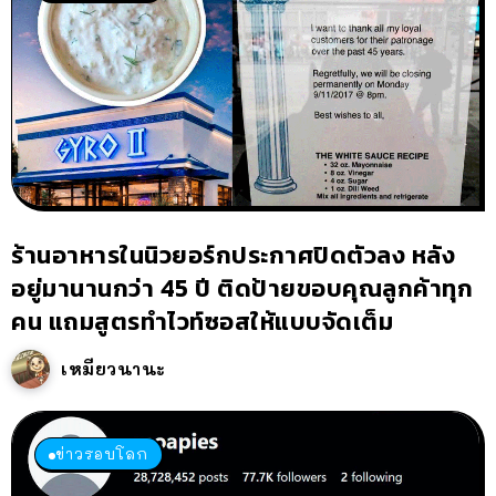
ร้านอาหารในนิวยอร์กประกาศปิดตัวลง หลัง
อยู่มานานกว่า 45 ปี ติดป้ายขอบคุณลูกค้าทุก
คน แถมสูตรทำไวท์ซอสให้แบบจัดเต็ม
เหมียวนานะ
ข่าวรอบโลก