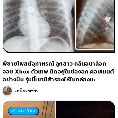
พี่ชายโพสต์อุทาหรณ์ ลูกสาว กลืนอนาล็อก
จอย Xbox ตัวเทพ ติดอยู่ในช่องอก คอมเมนต์
อย่างปั่น รุ่นนี้เขามีสำรองให้ในกล่องนะ
เหมียวหง่าว
ข่าวรอบโลก