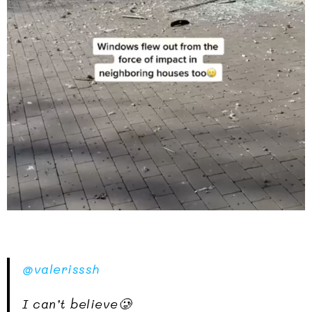
@valerisssh
I can’t believe🥲