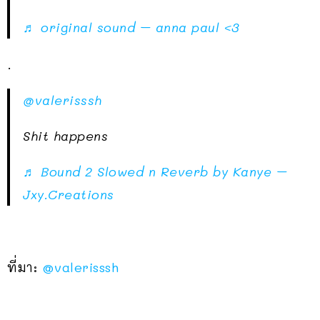
♬ original sound – anna paul <3
.
@valerisssh
Shit happens
♬ Bound 2 Slowed n Reverb by Kanye –
Jxy.Creations
ที่มา:
@valerisssh