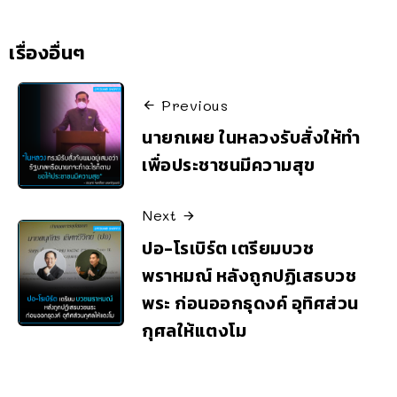
เรื่องอื่นๆ
Previous
นายกเผย ในหลวงรับสั่งให้ทำ
เพื่อประชาชนมีความสุข
Next
ปอ-โรเบิร์ต เตรียมบวช
พราหมณ์ หลังถูกปฏิเสธบวช
พระ ก่อนออกธุดงค์ อุทิศส่วน
กุศลให้แตงโม