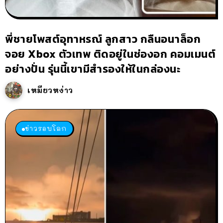
พี่ชายโพสต์อุทาหรณ์ ลูกสาว กลืนอนาล็อก
จอย Xbox ตัวเทพ ติดอยู่ในช่องอก คอมเมนต์
อย่างปั่น รุ่นนี้เขามีสำรองให้ในกล่องนะ
เหมียวหง่าว
ข่าวรอบโลก