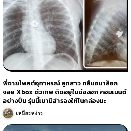
พี่ชายโพสต์อุทาหรณ์ ลูกสาว กลืนอนาล็อก
จอย Xbox ตัวเทพ ติดอยู่ในช่องอก คอมเมนต์
อย่างปั่น รุ่นนี้เขามีสำรองให้ในกล่องนะ
เหมียวหง่าว