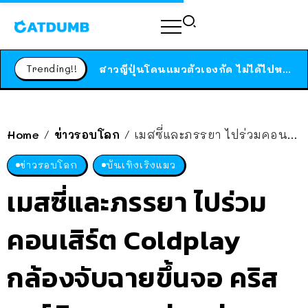
ร้านอาหารในนิวยอร์กประกาศปิดตัวลง หลังอยู่มานานกว่า 45 ปี ติดป้ายขอบคุณลูกค้าทุกคน แถมสูตรทำไวท์ซอสให้แบบจัดเต็ม
สาวญี่ปุ่นโดนแมวตัวเองกัด ไม่ได้ไปหาหมอตั้งแต่เนิ่นๆ สุดท้ายขาบวม กลายเป็นโรคเนื้อเน่า เตือนทาสแมวทั้งหลายให้ระวัง
Trending!!
ได้เวลาเด็กหนวดรวมตัว RF Online Next เปิดให้เล่นแล้ว เกม Sci-Fi MMORPG ระดับตำนาน เล่นได้ทั้งมือถือและ PC
ร้านอาหารในนิวยอร์กประกาศปิดตัวลง หลังอยู่มานานกว่า 45 ปี ติดป้ายขอบคุณลูกค้าทุกคน แถมสูตรทำไวท์ซอสให้แบบจัดเต็ม
สาวญี่ปุ่นโดนแมวตัวเองกัด ไม่ได้ไปหาหมอตั้งแต่เนิ่นๆ สุดท้ายขาบวม กลายเป็นโรคเนื้อเน่า เตือนทาสแมวทั้งหลายให้ระวัง
Home
ข่าวรอบโลก
เมสซี่และภรรยา ไปร่วมคอนเสิร์ต Coldplay กล้องจับฉายขึ้นจอ คริส มาร์ติน หยุดเล่นกล่าวทักทาย ยกให้เป็นนักกีฬาที่ยอดเยี่ยมที่สุดตลอดกาล
/
/
ข่าวรอบโลก
บันเทิงเริงแมว
เมสซี่และภรรยา ไปร่วม
คอนเสิร์ต Coldplay
กล้องจับฉายขึ้นจอ คริส