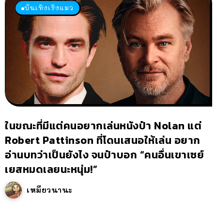
บันเทิงเริงแมว
ในขณะที่มีแต่คนอยากเล่นหนังป๋า Nolan แต่
Robert Pattinson ที่โดนเสนอให้เล่น อยาก
อ่านบทว่าเป็นยังไง จนป๋าบอก “คนอื่นเขาเซย์
เยสหมดเลยนะหนุ่ม!”
เหมียวนานะ