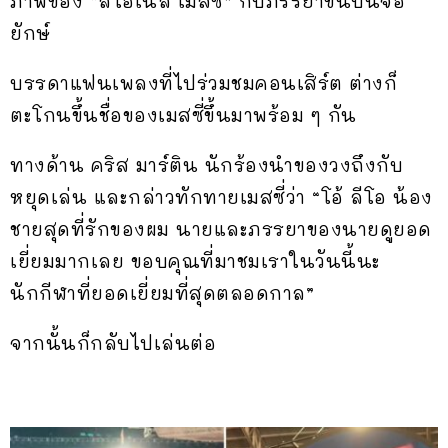
ภาพของ “ลิโอเนล เมสซี่” กับภรรยาขึ้นบนจอ
ยักษ์
บรรดาแฟนเพลงที่ไปร่วมชมคอนเสิร์ต ต่างก็
ตะโกนขึ้นชื่อของเมสซี่ขึ้นมาพร้อม ๆ กัน
ทางด้าน คริส มาร์ติน นักร้องนำของวงถึงกับ
หยุดเล่น และกล่าวทักทายเมสซี่ว่า “โอ้ ลีโอ น้อง
ชายสุดที่รักของผม นายและภรรยาของนายดูยอด
เยี่ยมมากเลย ขอบคุณที่มาชมเราในวันนี้นะ
นักกีฬาที่ยอดเยี่ยมที่สุดตลอดกาล”
จากนั้นก็กลับไปเล่นต่อ