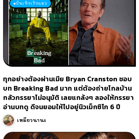
บันเทิงเริงแมว
ทุกอย่างต้องผ่านเมีย Bryan Cranston ชอบ
บท Breaking Bad มาก แต่ต้องถ่ายไกลบ้าน
กลัวภรรยาไม่อนุมัติ เลยแกล้งๆ ลองให้ภรรยา
อ่านบทดู ดีจนยอมให้ไปอยู่นิวเม็กซิโก 6 ปี
เหมียวนานะ