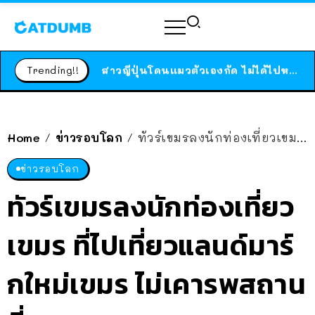
ร้านอาหารในนิวยอร์กประกาศปิดตัวลง หลังอยู่มานานกว่า 45 ปี ติดป้ายขอบคุณลูกค้าทุกคน แถมสูตรทำไวท์ซอสให้แบบจัดเต็ม
สาวญี่ปุ่นโดนแมวตัวเองกัด ไม่ได้ไปหาหมอตั้งแต่เนิ่นๆ สุดท้ายขาบวม กลายเป็นโรคเนื้อเน่า เตือนทาสแมวทั้งหลายให้ระวัง
Trending!!
ได้เวลาเด็กหนวดรวมตัว RF Online Next เปิดให้เล่นแล้ว เกม Sci-Fi MMORPG ระดับตำนาน เล่นได้ทั้งมือถือและ PC
ร้านอาหารในนิวยอร์กประกาศปิดตัวลง หลังอยู่มานานกว่า 45 ปี ติดป้ายขอบคุณลูกค้าทุกคน แถมสูตรทำไวท์ซอสให้แบบจัดเต็ม
สาวญี่ปุ่นโดนแมวตัวเองกัด ไม่ได้ไปหาหมอตั้งแต่เนิ่นๆ สุดท้ายขาบวม กลายเป็นโรคเนื้อเน่า เตือนทาสแมวทั้งหลายให้ระวัง
Home
ข่าวรอบโลก
ทัวร์เขมรลงนักท่องเที่ยวเขมร ที่ไปเที่ยวแลนด์มาร์กใหม่เขมร ไม่เคารพสถานที่ของเขมร
/
/
ข่าวรอบโลก
ทัวร์เขมรลงนักท่องเที่ยว
เขมร ที่ไปเที่ยวแลนด์มาร์
กใหม่เขมร ไม่เคารพสถาน