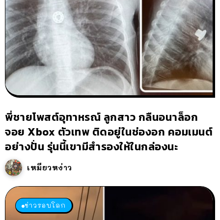
พี่ชายโพสต์อุทาหรณ์ ลูกสาว กลืนอนาล็อก
จอย Xbox ตัวเทพ ติดอยู่ในช่องอก คอมเมนต์
อย่างปั่น รุ่นนี้เขามีสำรองให้ในกล่องนะ
เหมียวหง่าว
ข่าวรอบโลก