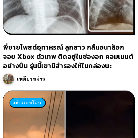
พี่ชายโพสต์อุทาหรณ์ ลูกสาว กลืนอนาล็อก
จอย Xbox ตัวเทพ ติดอยู่ในช่องอก คอมเมนต์
อย่างปั่น รุ่นนี้เขามีสำรองให้ในกล่องนะ
เหมียวหง่าว
ข่าวรอบโลก