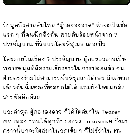
ถ้าพูดถึงสายลับไทย “ผู้กององอาจ” น่าจะเป็นชื่อ
แรก ๆ ที่คนนึกถึงกัน สายลับร้อยหน้าจาก 7
ประจัญบาน ที่รับบทโดยพี่สุเมธ เดอะปั๋ง
โดยภายในเรื่อง 7 ประจัญบาน ผู้กององอาจเป็น
ทหารหนุ่มที่มีความเชี่ยวชาวในการปลอมตัว จน
ฝ่ายตรงข้ามไม่สามารถจับพิรุธแกได้เลย มีแต่พวก
เดียวกันนี่แหละที่หลอกไม่ได้ แถมยังโดนแกล้ง
สารพัดอีกด้วย
และล่าสุด ผู้กององอาจ ก็ได้โผล่มาใน Teaser
MV เพลง “ทนได้ทุกที” ของวง TaitosmitH ซึ่งมา
คราวนี้แกจะโผล่มาในลุคเข้ม ๆ ก็ไม่รู้ว่าใน MV