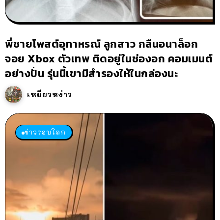
พี่ชายโพสต์อุทาหรณ์ ลูกสาว กลืนอนาล็อก
จอย Xbox ตัวเทพ ติดอยู่ในช่องอก คอมเมนต์
อย่างปั่น รุ่นนี้เขามีสำรองให้ในกล่องนะ
เหมียวหง่าว
ข่าวรอบโลก