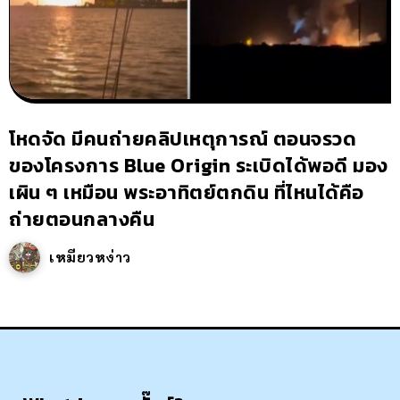
โหดจัด มีคนถ่ายคลิปเหตุการณ์ ตอนจรวด
ของโครงการ Blue Origin ระเบิดได้พอดี มอง
เผิน ๆ เหมือน พระอาทิตย์ตกดิน ที่ไหนได้คือ
ถ่ายตอนกลางคืน
เหมียวหง่าว