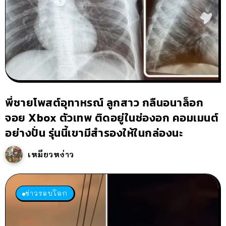
พี่ชายโพสต์อุทาหรณ์ ลูกสาว กลืนอนาล็อก
จอย Xbox ตัวเทพ ติดอยู่ในช่องอก คอมเมนต์
อย่างปั่น รุ่นนี้เขามีสำรองให้ในกล่องนะ
เหมียวหง่าว
ข่าวรอบโลก