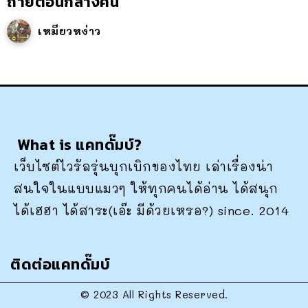
ถ่ายตอนกลางคืน
เหมียวหง่าว
What is แคทดั๊มบ์?
เว็บไซต์ไวรัลรุ่นบุกเบิกของไทย เล่าเรื่องน่า
สนใจในแบบแมวๆ ให้ทุกคนได้อ่าน ได้สนุก
ได้เฮฮา ได้สาระ(เอ๊ะ มีด้วยเหรอ?) since. 2014
ติดต่อแคทดั๊มบ์
© 2023 All Rights Reserved.