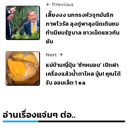
Previous
เสี๊ยงงง นกกรงหัวจุกมันริก
ภาพไวรัล ลุงตู่พาลุงนิดเดินชม
ทำเนียบรัฐบาล ชาวเน็ตแซวกัน
ยับ
Next
แม่บ้านญี่ปุ่น ‘ซักหมอน’ เปิดฝา
เครื่องแล้วน้ำตาไหล บู้ม! คุณได้
รับ ออมเล็ต 1 ea
อ่านเรื่องแจ่มๆ ต่อ..