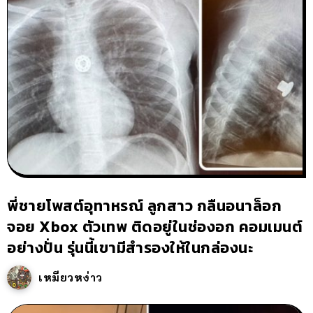
พี่ชายโพสต์อุทาหรณ์ ลูกสาว กลืนอนาล็อก
จอย Xbox ตัวเทพ ติดอยู่ในช่องอก คอมเมนต์
อย่างปั่น รุ่นนี้เขามีสำรองให้ในกล่องนะ
เหมียวหง่าว