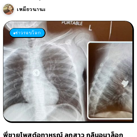
เหมียวนานะ
ข่าวรอบโลก
พี่ชายโพสต์อุทาหรณ์ ลูกสาว กลืนอนาล็อก