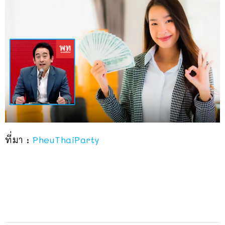
ที่มา :
PheuThaiParty