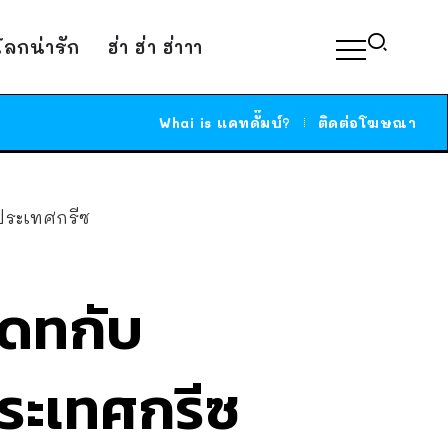
์โลกน่ารัก
ฮ่า ฮ่า ฮ่าาา
Whai is แคทดั๊มบ์?
ติดต่อโฆษณา
นประเทศกรีซ
เดทกับ
ประเทศกรีซ