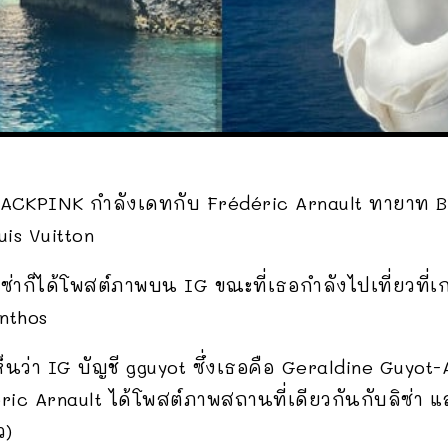
ซ่า BLACKPINK กำลังเดทกับ Frédéric Arnault ทายาท 
is Vuitton
งลิซ่าก็ได้โพสต์ภาพบน IG ขณะที่เธอกำลังไปเที่ยวที่
nthos
ตเห็นว่า IG บัญชี gguyot ซึ่งเธอคือ Geraldine Guy
déric Arnault ได้โพสต์ภาพสถานที่เดียวกันกับลิซ่า
ว)