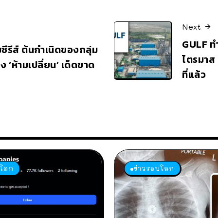
Next
GULF ทำ
มซีรีส์ ต้นกำเนิดของกลุ่ม
ไตรมาส 2
 ‘ห้ามเปลี่ยน’ เด็ดขาด
ที่แล้ว
บโลก
ข่าวรอบโลก