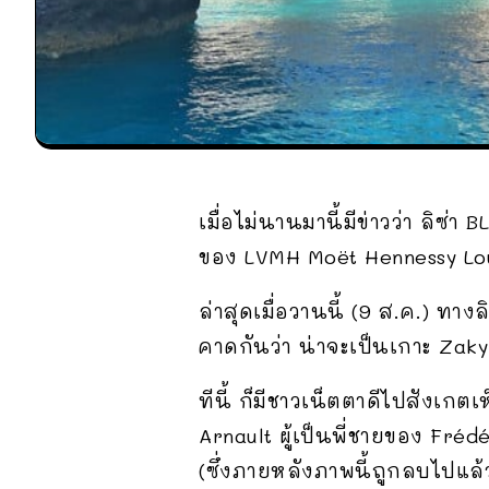
เมื่อไม่นานมานี้มีข่าวว่า ลิ
ของ LVMH Moët Hennessy Lou
ล่าสุดเมื่อวานนี้ (9 ส.ค.) ทา
คาดกันว่า น่าจะเป็นเกาะ Zaky
ทีนี้ ก็มีชาวเน็ตตาดีไปสังเก
Arnault ผู้เป็นพี่ชายของ Fré
(ซึ่งภายหลังภาพนี้ถูกลบไปแล้