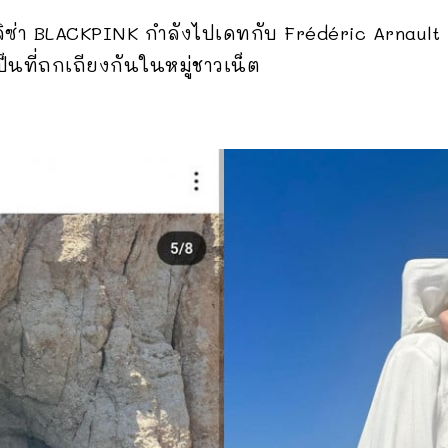
ิซ่า BLACKPINK กำลังไปเดทกับ Frédéric Arnault แบ
็นที่ถกเถียงกันในหมู่ชาวเน็ต