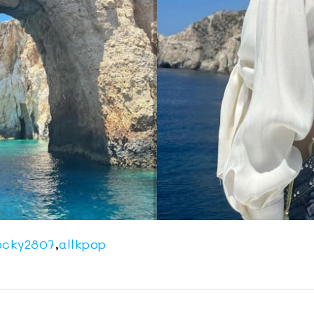
ocky2807
,
allkpop