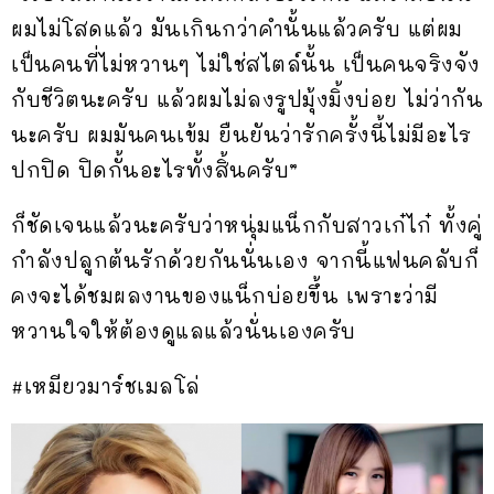
ผมไม่โสดแล้ว มันเกินกว่าคำนั้นแล้วครับ แต่ผม
เป็นคนที่ไม่หวานๆ ไม่ใช่สไตล์นั้น เป็นคนจริงจัง
กับชีวิตนะครับ แล้วผมไม่ลงรูปมุ้งมิ้งบ่อย ไม่ว่ากัน
นะครับ ผมมันคนเข้ม ยืนยันว่ารักครั้งนี้ไม่มีอะไร
ปกปิด ปิดกั้นอะไรทั้งสิ้นครับ”
ก็ชัดเจนแล้วนะครับว่าหนุ่มแน็กกับสาวเก๋ไก๋ ทั้งคู่
กำลังปลูกต้นรักด้วยกันนั่นเอง จากนี้แฟนคลับก็
คงจะได้ชมผลงานของแน็กบ่อยขึ้น เพราะว่ามี
หวานใจให้ต้องดูแลแล้วนั่นเองครับ
#เหมียวมาร์ชเมลโล่