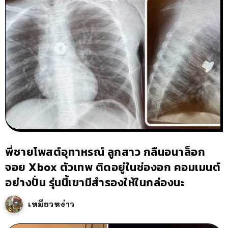
พี่ชายโพสต์อุทาหรณ์ ลูกสาว กลืนอนาล็อก
จอย Xbox ตัวเทพ ติดอยู่ในช่องอก คอมเมนต์
อย่างปั่น รุ่นนี้เขามีสำรองให้ในกล่องนะ
เหมียวหง่าว