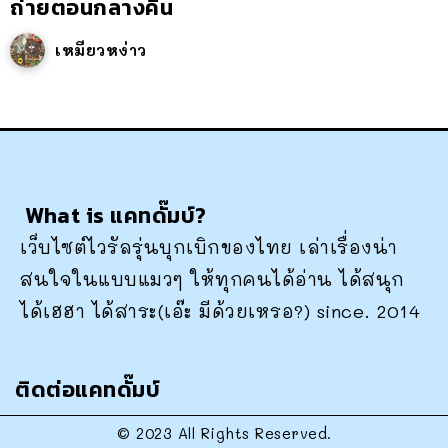
ถ่ายตอนกลางคืน
เหมียวหง่าว
What is แคทดั๊มบ์?
เว็บไซต์ไวรัลรุ่นบุกเบิกของไทย เล่าเรื่องน่า
สนใจในแบบแมวๆ ให้ทุกคนได้อ่าน ได้สนุก
ได้เฮฮา ได้สาระ(เอ๊ะ มีด้วยเหรอ?) since. 2014
ติดต่อแคทดั๊มบ์
© 2023 All Rights Reserved.