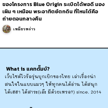
ของโครงการ Blue Origin ระเบิดได้พอดี มอง
เผิน ๆ เหมือน พระอาทิตย์ตกดิน ที่ไหนได้คือ
ถ่ายตอนกลางคืน
เหมียวหง่าว
What is แคทดั๊มบ์?
เว็บไซต์ไวรัลรุ่นบุกเบิกของไทย เล่าเรื่องน่า
สนใจในแบบแมวๆ ให้ทุกคนได้อ่าน ได้สนุก
ได้เฮฮา ได้สาระ(เอ๊ะ มีด้วยเหรอ?) since. 2014