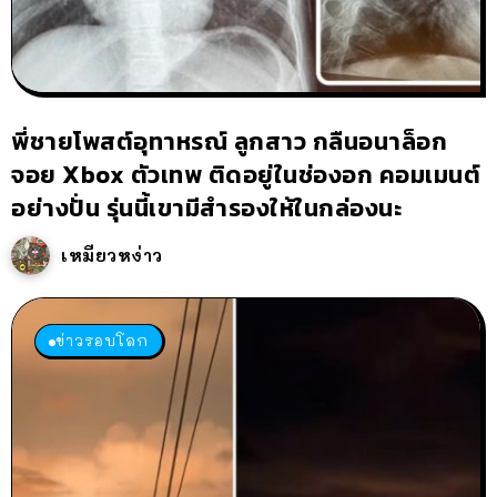
พี่ชายโพสต์อุทาหรณ์ ลูกสาว กลืนอนาล็อก
จอย Xbox ตัวเทพ ติดอยู่ในช่องอก คอมเมนต์
อย่างปั่น รุ่นนี้เขามีสำรองให้ในกล่องนะ
เหมียวหง่าว
ข่าวรอบโลก