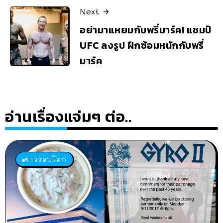
Next
อย่ามาแหยมกับพรี่มาร์ค! แชมป์
UFC ลงรูป ฝึกซ้อมหนักกับพรี่
มาร์ค
อ่านเรื่องแจ่มๆ ต่อ..
ข่าวรอบโลก