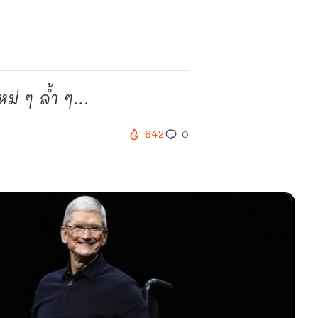
่ ๆ ล้ำ ๆ...
642
0