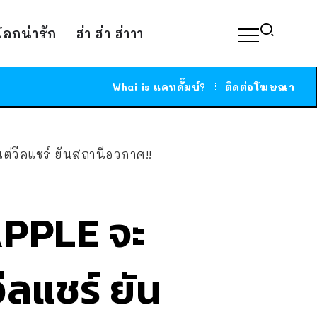
์โลกน่ารัก
ฮ่า ฮ่า ฮ่าาา
Whai is แคทดั๊มบ์?
ติดต่อโฆษณา
ต่วีลแชร์ ยันสถานีอวกาศ!!
APPLE จะ
ีลแชร์ ยัน