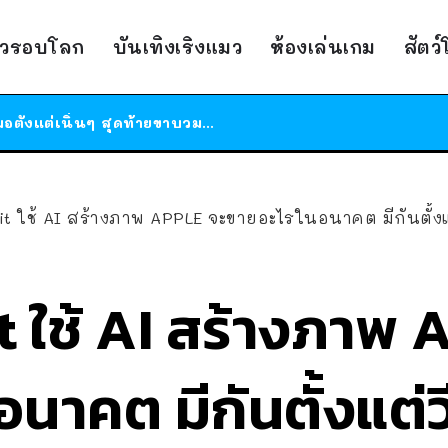
ร้านอาหารในนิวยอร์กประกาศปิดตัวลง หลังอยู่มานานกว่า 45 ปี ติดป้ายขอบคุณลูกค้าทุกคน แถมสูตรทำไวท์ซอสให้แบบจัดเต็ม
าวรอบโลก
บันเทิงเริงแมว
ห้องเล่นเกม
สัตว
สาวญี่ปุ่นโดนแมวตัวเองกัด ไม่ได้ไปหาหมอตั้งแต่เนิ่นๆ สุดท้ายขาบวม กลายเป็นโรคเนื้อเน่า เตือนทาสแมวทั้งหลายให้ระวัง
ได้เวลาเด็กหนวดรวมตัว RF Online Next เปิดให้เล่นแล้ว เกม Sci-Fi MMORPG ระดับตำนาน เล่นได้ทั้งมือถือและ PC
ร้านอาหารในนิวยอร์กประกาศปิดตัวลง หลังอยู่มานานกว่า 45 ปี ติดป้ายขอบคุณลูกค้าทุกคน แถมสูตรทำไวท์ซอสให้แบบจัดเต็ม
สาวญี่ปุ่นโดนแมวตัวเองกัด ไม่ได้ไปหาหมอตั้งแต่เนิ่นๆ สุดท้ายขาบวม กลายเป็นโรคเนื้อเน่า เตือนทาสแมวทั้งหลายให้ระวัง
t ใช้ AI สร้างภาพ APPLE จะขายอะไรในอนาคต มีกันตั้งแ
 ใช้ AI สร้างภาพ 
นาคต มีกันตั้งแต่ว