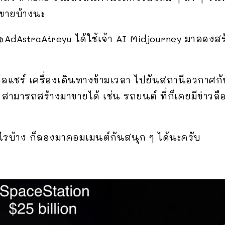
าขายบ้างนะ
ญชี @AdAstraAtreyu ได้ใช้เจ้า AI Midjourney มาลอ
็น วีลแชร์ เครื่องเดินทางข้ามเวลา ไปยันสถานีอวกาศกั
E สามารถสร้างมาขายได้ เช่น รถยนต์ ที่ก็เคยมีข่าว
ไรบ้าง ก็ลองมาคอมเมนต์กันสนุก ๆ ได้นะครับ