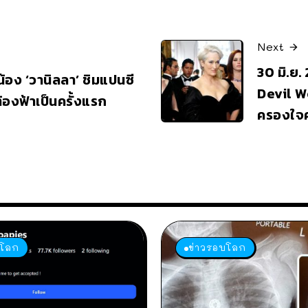
Next
30 มิ.ย.
้อง ‘วานิลลา’ ชิมแปนซี
Devil We
ท้องฟ้าเป็นครั้งแรก
ครองใจค
บโลก
ข่าวรอบโลก