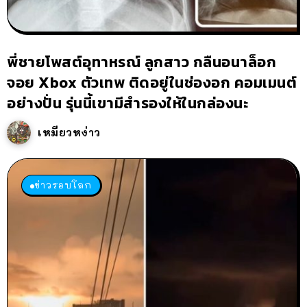
พี่ชายโพสต์อุทาหรณ์ ลูกสาว กลืนอนาล็อก
จอย Xbox ตัวเทพ ติดอยู่ในช่องอก คอมเมนต์
อย่างปั่น รุ่นนี้เขามีสำรองให้ในกล่องนะ
เหมียวหง่าว
ข่าวรอบโลก