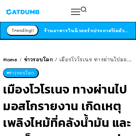
สาวญี่ปุ่นโดนแมวตัวเองกัด ไม่ได้ไปหาหมอตั้งแต่เนิ่นๆ สุดท้ายขาบวม กลายเป็นโรคเนื้อเน่า เตือนทาสแมวทั้งหลายให้ระวัง
ได้เวลาเด็กหนวดรวมตัว RF Online Next เปิดให้เล่นแล้ว เกม Sci-Fi MMORPG ระดับตำนาน เล่นได้ทั้งมือถือและ PC
Trending!!
ร้านอาหารในนิวยอร์กประกาศปิดตัวลง หลังอยู่มานานกว่า 45 ปี ติดป้ายขอบคุณลูกค้าทุกคน แถมสูตรทำไวท์ซอสให้แบบจัดเต็ม
สาวญี่ปุ่นโดนแมวตัวเองกัด ไม่ได้ไปหาหมอตั้งแต่เนิ่นๆ สุดท้ายขาบวม กลายเป็นโรคเนื้อเน่า เตือนทาสแมวทั้งหลายให้ระวัง
Home
ข่าวรอบโลก
เมืองโวโรเนจ ทางผ่านไปมอสโกรายงาน เกิดเหตุเพลิงไหม้ที่คลังน้ำมัน และ พบเห็นขบวนรถทหาร มุ่งสู่เมืองหลวง
/
/
ข่าวรอบโลก
เมืองโวโรเนจ ทางผ่านไป
มอสโกรายงาน เกิดเหตุ
เพลิงไหม้ที่คลังน้ำมัน และ