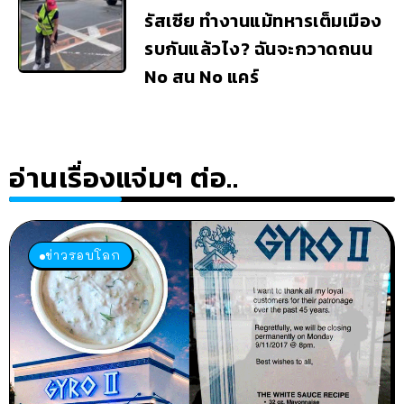
รัสเซีย ทำงานแม้ทหารเต็มเมือง
รบกันแล้วไง? ฉันจะกวาดถนน
No สน No แคร์
อ่านเรื่องแจ่มๆ ต่อ..
ข่าวรอบโลก