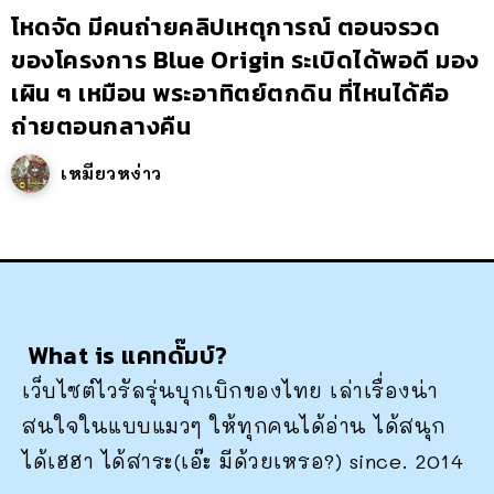
โหดจัด มีคนถ่ายคลิปเหตุการณ์ ตอนจรวด
ของโครงการ Blue Origin ระเบิดได้พอดี มอง
เผิน ๆ เหมือน พระอาทิตย์ตกดิน ที่ไหนได้คือ
ถ่ายตอนกลางคืน
เหมียวหง่าว
What is แคทดั๊มบ์?
เว็บไซต์ไวรัลรุ่นบุกเบิกของไทย เล่าเรื่องน่า
สนใจในแบบแมวๆ ให้ทุกคนได้อ่าน ได้สนุก
ได้เฮฮา ได้สาระ(เอ๊ะ มีด้วยเหรอ?) since. 2014