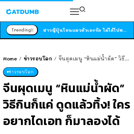
ร้านอาหารในนิวยอร์กประกาศปิดตัวลง หลังอยู่มานานกว่า 45 ปี ติดป้ายขอบคุณลูกค้าทุกคน แถมสูตรทำไวท์ซอสให้แบบจัดเต็ม
สาวญี่ปุ่นโดนแมวตัวเองกัด ไม่ได้ไปหาหมอตั้งแต่เนิ่นๆ สุดท้ายขาบวม กลายเป็นโรคเนื้อเน่า เตือนทาสแมวทั้งหลายให้ระวัง
Trending!!
ได้เวลาเด็กหนวดรวมตัว RF Online Next เปิดให้เล่นแล้ว เกม Sci-Fi MMORPG ระดับตำนาน เล่นได้ทั้งมือถือและ PC
ร้านอาหารในนิวยอร์กประกาศปิดตัวลง หลังอยู่มานานกว่า 45 ปี ติดป้ายขอบคุณลูกค้าทุกคน แถมสูตรทำไวท์ซอสให้แบบจัดเต็ม
สาวญี่ปุ่นโดนแมวตัวเองกัด ไม่ได้ไปหาหมอตั้งแต่เนิ่นๆ สุดท้ายขาบวม กลายเป็นโรคเนื้อเน่า เตือนทาสแมวทั้งหลายให้ระวัง
Home
ข่าวรอบโลก
จีนผุดเมนู “หินแม่น้ำผัด” วิธีกินก็แค่ ดูดแล้วทิ้ง! ใครอยากไดเอท ก็มาลองได้
/
/
ข่าวรอบโลก
จีนผุดเมนู “หินแม่น้ำผัด”
วิธีกินก็แค่ ดูดแล้วทิ้ง! ใคร
อยากไดเอท ก็มาลองได้