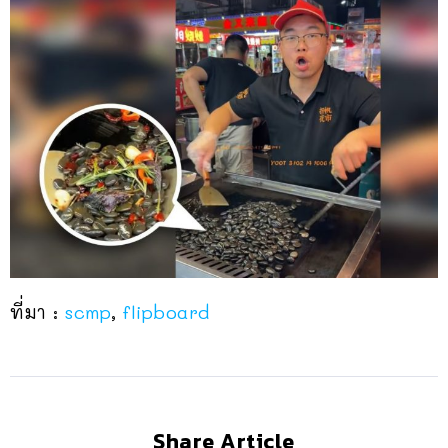
ที่มา :
scmp
,
flipboard
Share Article