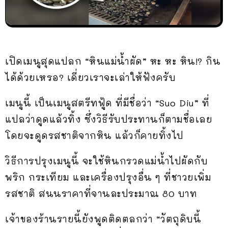
เปิดเมนูสุดแปลก “หินแม่น้ำผัด” หะ หะ หิน!? กิน
ได้ด้วยเหรอ? เดี่ยวเราจะเล่าให้ฟังครับ
เมนูนี้ เป็นเมนูสตรีทฟู้ด ที่มีชื่อว่า “Suo Diu” ที่
แปลว่าดูดแล้วทิ้ง ซึ่งวิธีรับประทานก็ตามชื่อเลย
โดยจะดูดรสชาติจากหิน แล้วก็คายทิ้งไป
วิธีการปรุงเมนูนี้ จะใช้หินกรวดแม่น้ำไปผัดกับ
พริก กระเทียม และเครื่องปรุงอื่น ๆ ที่ชาวยเพิ่ม
รสชาติ สนนราคาที่จานละประมาณ 80 บาท
เจ้าของร้านรายนี้ยังพูดติดตลกว่า “วัตถุดิบนี้