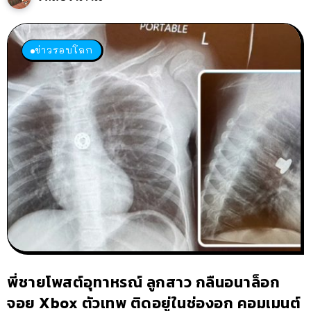
ข่าวรอบโลก
พี่ชายโพสต์อุทาหรณ์ ลูกสาว กลืนอนาล็อก
จอย Xbox ตัวเทพ ติดอยู่ในช่องอก คอมเมนต์