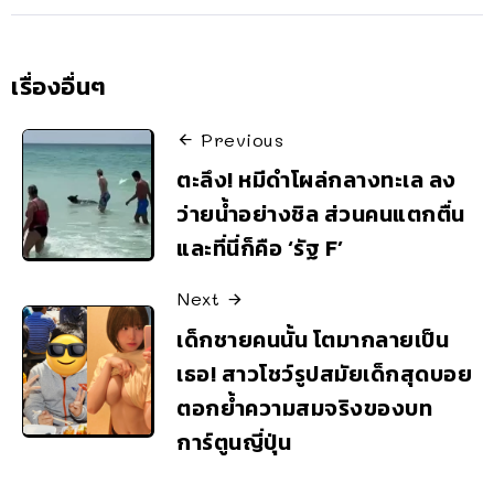
เรื่องอื่นๆ
Previous
ตะลึง! หมีดำโผล่กลางทะเล ลง
ว่ายน้ำอย่างชิล ส่วนคนแตกตื่น
และที่นี่ก็คือ ‘รัฐ F’
Next
เด็กชายคนนั้น โตมากลายเป็น
เธอ! สาวโชว์รูปสมัยเด็กสุดบอย
ตอกย้ำความสมจริงของบท
การ์ตูนญี่ปุ่น