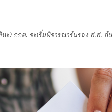
กทีนะ) กกต. จะเริ่มพิจารณารับรอง ส.ส. กัน