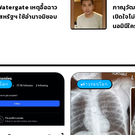
atergate เหตุอื้อฉาว
ภาณุวัฒน์
สหรัฐฯ ใช้อำนาจมิชอบ
เปิดใจไม
นอมินีใค
บโลก
ข่าวรอบโลก