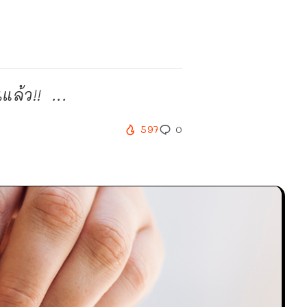
แล้ว!! ...
597
0