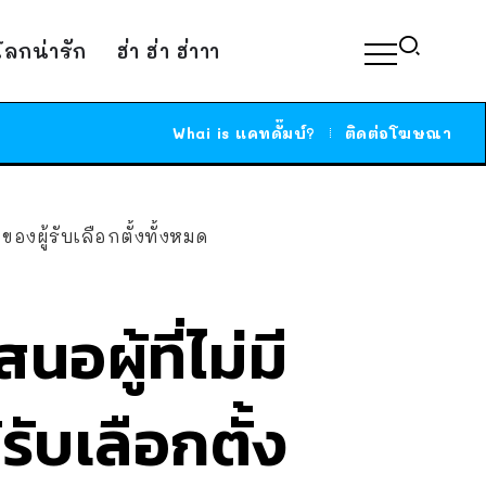
์โลกน่ารัก
ฮ่า ฮ่า ฮ่าาา
Whai is แคทดั๊มบ์?
ติดต่อโฆษณา
 ของผู้รับเลือกตั้งทั้งหมด
นอผู้ที่ไม่มี
รับเลือกตั้ง