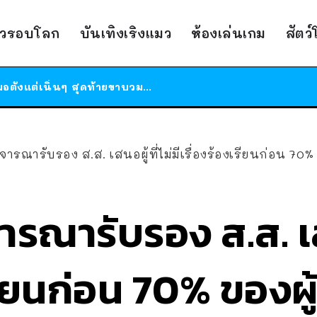
สาวญี่ปุ่นโดนแมวตัวเองกัด ไม่ได้ไปหาหมอตั้งแต่เนิ่นๆ สุดท้ายขาบวม กลายเป็นโรคเนื้อเน่า เตือนทาสแมวทั้งหลายให้ระวัง
ได้เวลาเด็กหนวดรวมตัว RF Online Next เปิดให้เล่นแล้ว เกม Sci-Fi MMORPG ระดับตำนาน เล่นได้ทั้งมือถือและ PC
าวรอบโลก
บันเทิงเริงแมว
ห้องเล่นเกม
สัตว
ร้านอาหารในนิวยอร์กประกาศปิดตัวลง หลังอยู่มานานกว่า 45 ปี ติดป้ายขอบคุณลูกค้าทุกคน แถมสูตรทำไวท์ซอสให้แบบจัดเต็ม
สาวญี่ปุ่นโดนแมวตัวเองกัด ไม่ได้ไปหาหมอตั้งแต่เนิ่นๆ สุดท้ายขาบวม กลายเป็นโรคเนื้อเน่า เตือนทาสแมวทั้งหลายให้ระวัง
มพิจารณารับรอง ส.ส. เสนอผู้ที่ไม่มีเรื่องร้องเรียนก่อน 70%
ิจารณารับรอง ส.ส. เส
รียนก่อน 70% ของผู้