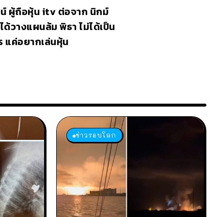
 ผู้ถือหุ้น itv ต่อจาก นิกม์
่ได้วางแผนล้ม พิธา ไม่ได้เป็น
ร แค่อยากเล่นหุ้น
ข่าวรอบโลก