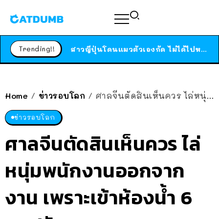
ร้านอาหารในนิวยอร์กประกาศปิดตัวลง หลังอยู่มานานกว่า 45 ปี ติดป้ายขอบคุณลูกค้าทุกคน แถมสูตรทำไวท์ซอสให้แบบจัดเต็ม
สาวญี่ปุ่นโดนแมวตัวเองกัด ไม่ได้ไปหาหมอตั้งแต่เนิ่นๆ สุดท้ายขาบวม กลายเป็นโรคเนื้อเน่า เตือนทาสแมวทั้งหลายให้ระวัง
Trending!!
ได้เวลาเด็กหนวดรวมตัว RF Online Next เปิดให้เล่นแล้ว เกม Sci-Fi MMORPG ระดับตำนาน เล่นได้ทั้งมือถือและ PC
ร้านอาหารในนิวยอร์กประกาศปิดตัวลง หลังอยู่มานานกว่า 45 ปี ติดป้ายขอบคุณลูกค้าทุกคน แถมสูตรทำไวท์ซอสให้แบบจัดเต็ม
สาวญี่ปุ่นโดนแมวตัวเองกัด ไม่ได้ไปหาหมอตั้งแต่เนิ่นๆ สุดท้ายขาบวม กลายเป็นโรคเนื้อเน่า เตือนทาสแมวทั้งหลายให้ระวัง
Home
ข่าวรอบโลก
ศาลจีนตัดสินเห็นควร ไล่หนุ่มพนักงานออกจากงาน เพราะเข้าห้องน้ำ 6 ชม./วัน
/
/
ข่าวรอบโลก
ศาลจีนตัดสินเห็นควร ไล่
หนุ่มพนักงานออกจาก
งาน เพราะเข้าห้องน้ำ 6