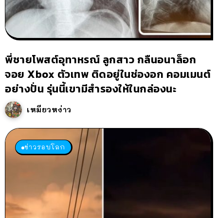
พี่ชายโพสต์อุทาหรณ์ ลูกสาว กลืนอนาล็อก
จอย Xbox ตัวเทพ ติดอยู่ในช่องอก คอมเมนต์
อย่างปั่น รุ่นนี้เขามีสำรองให้ในกล่องนะ
เหมียวหง่าว
ข่าวรอบโลก