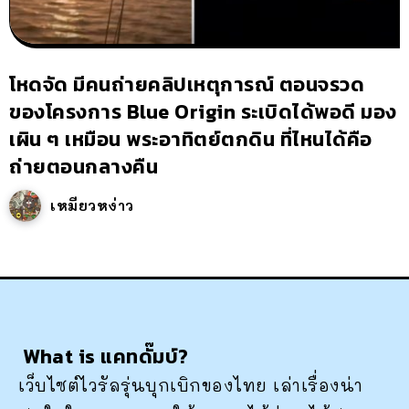
โหดจัด มีคนถ่ายคลิปเหตุการณ์ ตอนจรวด
ของโครงการ Blue Origin ระเบิดได้พอดี มอง
เผิน ๆ เหมือน พระอาทิตย์ตกดิน ที่ไหนได้คือ
ถ่ายตอนกลางคืน
เหมียวหง่าว
What is แคทดั๊มบ์?
เว็บไซต์ไวรัลรุ่นบุกเบิกของไทย เล่าเรื่องน่า