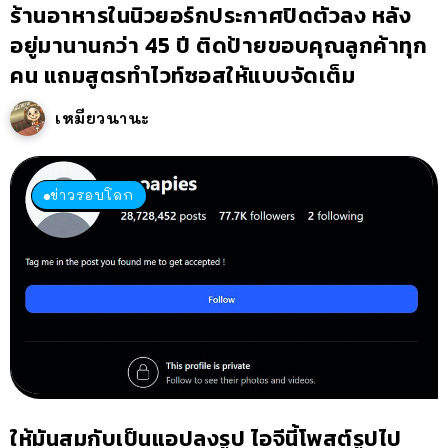
ร้านอาหารในนิวยอร์กประกาศปิดตัวลง หลัง
อยู่มานานกว่า 45 ปี ติดป้ายขอบคุณลูกค้าทุก
คน แถมสูตรทำไวท์ซอสให้แบบจัดเต็ม
เหมียวนานะ
ข่าวรอบโลก
ให้มันสมกับเป็นแอปลงรูป ไอจีนี้โพสต์รูปไป