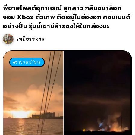
พี่ชายโพสต์อุทาหรณ์ ลูกสาว กลืนอนาล็อก
จอย Xbox ตัวเทพ ติดอยู่ในช่องอก คอมเมนต์
อย่างปั่น รุ่นนี้เขามีสำรองให้ในกล่องนะ
เหมียวหง่าว
ข่าวรอบโลก