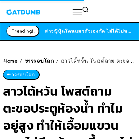
ร้านอาหารในนิวยอร์กประกาศปิดตัวลง หลังอยู่มานานกว่า 45 ปี ติดป้ายขอบคุณลูกค้าทุกคน แถมสูตรทำไวท์ซอสให้แบบจัดเต็ม
สาวญี่ปุ่นโดนแมวตัวเองกัด ไม่ได้ไปหาหมอตั้งแต่เนิ่นๆ สุดท้ายขาบวม กลายเป็นโรคเนื้อเน่า เตือนทาสแมวทั้งหลายให้ระวัง
Trending!!
ได้เวลาเด็กหนวดรวมตัว RF Online Next เปิดให้เล่นแล้ว เกม Sci-Fi MMORPG ระดับตำนาน เล่นได้ทั้งมือถือและ PC
ร้านอาหารในนิวยอร์กประกาศปิดตัวลง หลังอยู่มานานกว่า 45 ปี ติดป้ายขอบคุณลูกค้าทุกคน แถมสูตรทำไวท์ซอสให้แบบจัดเต็ม
สาวญี่ปุ่นโดนแมวตัวเองกัด ไม่ได้ไปหาหมอตั้งแต่เนิ่นๆ สุดท้ายขาบวม กลายเป็นโรคเนื้อเน่า เตือนทาสแมวทั้งหลายให้ระวัง
Home
ข่าวรอบโลก
สาวไต้หวัน โพสต์ถาม ตะขอประตูห้องน้ำ ทำไมอยู่สูง ทำให้เอื้อมแขวนของไม่ถึง ห้างฯ ชี้แจง ไม่ได้มีไว้ให้แขวนสัมภาระ
/
/
ข่าวรอบโลก
สาวไต้หวัน โพสต์ถาม
ตะขอประตูห้องน้ำ ทำไม
อยู่สูง ทำให้เอื้อมแขวน