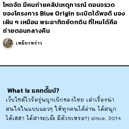
โหดจัด มีคนถ่ายคลิปเหตุการณ์ ตอนจรวด
ของโครงการ Blue Origin ระเบิดได้พอดี มอง
เผิน ๆ เหมือน พระอาทิตย์ตกดิน ที่ไหนได้คือ
ถ่ายตอนกลางคืน
เหมียวหง่าว
What is แคทดั๊มบ์?
เว็บไซต์ไวรัลรุ่นบุกเบิกของไทย เล่าเรื่องน่า
สนใจในแบบแมวๆ ให้ทุกคนได้อ่าน ได้สนุก
ได้เฮฮา ได้สาระ(เอ๊ะ มีด้วยเหรอ?) since. 2014