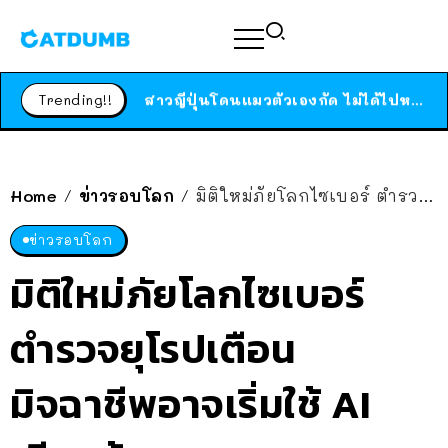
ร้านอาหารในนิวยอร์กประกาศปิดตัวลง หลังอยู่มานานกว่า 45 ปี ติดป้ายขอบคุณลูกค้าทุกคน แถมสูตรทำไวท์ซอสให้แบบจัดเต็ม
สาวญี่ปุ่นโดนแมวตัวเองกัด ไม่ได้ไปหาหมอตั้งแต่เนิ่นๆ สุดท้ายขาบวม กลายเป็นโรคเนื้อเน่า เตือนทาสแมวทั้งหลายให้ระวัง
Trending!!
ได้เวลาเด็กหนวดรวมตัว RF Online Next เปิดให้เล่นแล้ว เกม Sci-Fi MMORPG ระดับตำนาน เล่นได้ทั้งมือถือและ PC
ร้านอาหารในนิวยอร์กประกาศปิดตัวลง หลังอยู่มานานกว่า 45 ปี ติดป้ายขอบคุณลูกค้าทุกคน แถมสูตรทำไวท์ซอสให้แบบจัดเต็ม
สาวญี่ปุ่นโดนแมวตัวเองกัด ไม่ได้ไปหาหมอตั้งแต่เนิ่นๆ สุดท้ายขาบวม กลายเป็นโรคเนื้อเน่า เตือนทาสแมวทั้งหลายให้ระวัง
Home
ข่าวรอบโลก
มิติใหม่ภัยโลกไซเบอร์ ตำรวจยุโรปเตือน มิจฉาชีพอาจเริ่มใช้ AI เขียนข้อความ หลอกเอาเงิน แบบสมจริงกว่าที่เป็นมาแล้ว
/
/
ข่าวรอบโลก
มิติใหม่ภัยโลกไซเบอร์
ตำรวจยุโรปเตือน
มิจฉาชีพอาจเริ่มใช้ AI