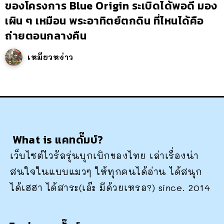
ของโครงการ Blue Origin ระเบิดได้พอดี มอง
เผิน ๆ เหมือน พระอาทิตย์ตกดิน ที่ไหนได้คือ
ถ่ายตอนกลางคืน
เหมียวหง่าว
What is แคทดั๊มบ์?
เว็บไซต์ไวรัลรุ่นบุกเบิกของไทย เล่าเรื่องน่า
สนใจในแบบแมวๆ ให้ทุกคนได้อ่าน ได้สนุก
ได้เฮฮา ได้สาระ(เอ๊ะ มีด้วยเหรอ?) since. 2014