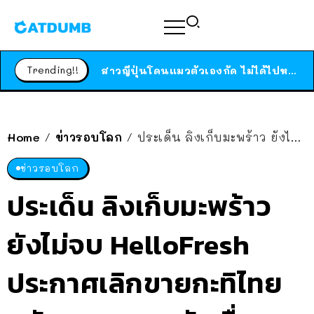
ได้เวลาเด็กหนวดรวมตัว RF Online Next เปิดให้เล่นแล้ว เกม Sci-Fi MMORPG ระดับตำนาน เล่นได้ทั้งมือถือและ PC
ร้านอาหารในนิวยอร์กประกาศปิดตัวลง หลังอยู่มานานกว่า 45 ปี ติดป้ายขอบคุณลูกค้าทุกคน แถมสูตรทำไวท์ซอสให้แบบจัดเต็ม
Trending!!
สาวญี่ปุ่นโดนแมวตัวเองกัด ไม่ได้ไปหาหมอตั้งแต่เนิ่นๆ สุดท้ายขาบวม กลายเป็นโรคเนื้อเน่า เตือนทาสแมวทั้งหลายให้ระวัง
Home
ข่าวรอบโลก
ประเด็น ลิงเก็บมะพร้าว ยังไม่จบ HelloFresh ประกาศเลิกขายกะทิไทย หลัง PETA กดดันเรื่องทรมานลิง
/
/
ข่าวรอบโลก
ประเด็น ลิงเก็บมะพร้าว
ยังไม่จบ HelloFresh
ประกาศเลิกขายกะทิไทย