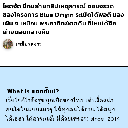
โหดจัด มีคนถ่ายคลิปเหตุการณ์ ตอนจรวด
ของโครงการ Blue Origin ระเบิดได้พอดี มอง
เผิน ๆ เหมือน พระอาทิตย์ตกดิน ที่ไหนได้คือ
ถ่ายตอนกลางคืน
เหมียวหง่าว
What is แคทดั๊มบ์?
เว็บไซต์ไวรัลรุ่นบุกเบิกของไทย เล่าเรื่องน่า
สนใจในแบบแมวๆ ให้ทุกคนได้อ่าน ได้สนุก
ได้เฮฮา ได้สาระ(เอ๊ะ มีด้วยเหรอ?) since. 2014