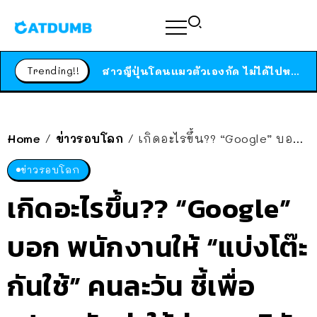
ร้านอาหารในนิวยอร์กประกาศปิดตัวลง หลังอยู่มานานกว่า 45 ปี ติดป้ายขอบคุณลูกค้าทุกคน แถมสูตรทำไวท์ซอสให้แบบจัดเต็ม
สาวญี่ปุ่นโดนแมวตัวเองกัด ไม่ได้ไปหาหมอตั้งแต่เนิ่นๆ สุดท้ายขาบวม กลายเป็นโรคเนื้อเน่า เตือนทาสแมวทั้งหลายให้ระวัง
Trending!!
ได้เวลาเด็กหนวดรวมตัว RF Online Next เปิดให้เล่นแล้ว เกม Sci-Fi MMORPG ระดับตำนาน เล่นได้ทั้งมือถือและ PC
ร้านอาหารในนิวยอร์กประกาศปิดตัวลง หลังอยู่มานานกว่า 45 ปี ติดป้ายขอบคุณลูกค้าทุกคน แถมสูตรทำไวท์ซอสให้แบบจัดเต็ม
สาวญี่ปุ่นโดนแมวตัวเองกัด ไม่ได้ไปหาหมอตั้งแต่เนิ่นๆ สุดท้ายขาบวม กลายเป็นโรคเนื้อเน่า เตือนทาสแมวทั้งหลายให้ระวัง
Home
ข่าวรอบโลก
เกิดอะไรขึ้น?? “Google” บอก พนักงานให้ “แบ่งโต๊ะกันใช้” คนละวัน ชี้เพื่อ “ประหยัดค่าใช้จ่าย” บริษัท
/
/
ข่าวรอบโลก
เกิดอะไรขึ้น?? “Google”
บอก พนักงานให้ “แบ่งโต๊ะ
กันใช้” คนละวัน ชี้เพื่อ