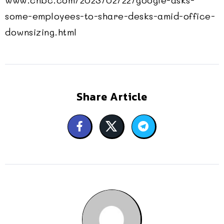
www.cnbc.com/2023/02/22/google-asks-
some-employees-to-share-desks-amid-office-
downsizing.html
Share Article