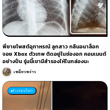
พี่ชายโพสต์อุทาหรณ์ ลูกสาว กลืนอนาล็อก
จอย Xbox ตัวเทพ ติดอยู่ในช่องอก คอมเมนต์
อย่างปั่น รุ่นนี้เขามีสำรองให้ในกล่องนะ
เหมียวหง่าว
ข่าวรอบโลก