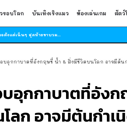
ร้านอาหารในนิวยอร์กประกาศปิดตัวลง หลังอยู่มานานกว่า 45 ปี ติดป้ายขอบคุณลูกค้าทุกคน แถมสูตรทำไวท์ซอสให้แบบจัดเต็ม
าวรอบโลก
บันเทิงเริงแมว
ห้องเล่นเกม
สัตว
สาวญี่ปุ่นโดนแมวตัวเองกัด ไม่ได้ไปหาหมอตั้งแต่เนิ่นๆ สุดท้ายขาบวม กลายเป็นโรคเนื้อเน่า เตือนทาสแมวทั้งหลายให้ระวัง
ได้เวลาเด็กหนวดรวมตัว RF Online Next เปิดให้เล่นแล้ว เกม Sci-Fi MMORPG ระดับตำนาน เล่นได้ทั้งมือถือและ PC
ร้านอาหารในนิวยอร์กประกาศปิดตัวลง หลังอยู่มานานกว่า 45 ปี ติดป้ายขอบคุณลูกค้าทุกคน แถมสูตรทำไวท์ซอสให้แบบจัดเต็ม
สาวญี่ปุ่นโดนแมวตัวเองกัด ไม่ได้ไปหาหมอตั้งแต่เนิ่นๆ สุดท้ายขาบวม กลายเป็นโรคเนื้อเน่า เตือนทาสแมวทั้งหลายให้ระวัง
อุกกาบาตที่อังกฤษชี้ น้ำ & สิ่งมีชีวิตบนโลก อาจมีต้
ุกกาบาตที่อังกฤษ
ตบนโลก อาจมีต้นกำเ