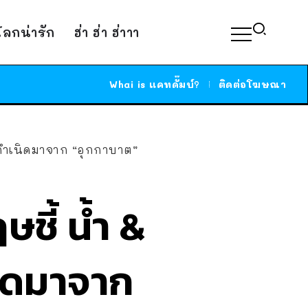
์โลกน่ารัก
ฮ่า ฮ่า ฮ่าาา
Whai is แคทดั๊มบ์?
ติดต่อโฆษณา
นกำเนิดมาจาก “อุกกาบาต”
ชี้ น้ำ &
นิดมาจาก