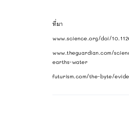
ที่มา
www.science.org/doi/10.112
www.theguardian.com/scienc
earths-water
futurism.com/the-byte/evid