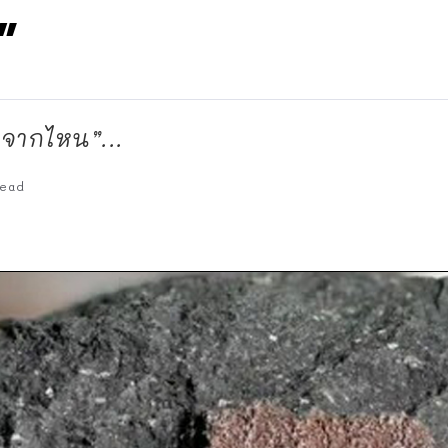
”
าจากไหน”...
ead