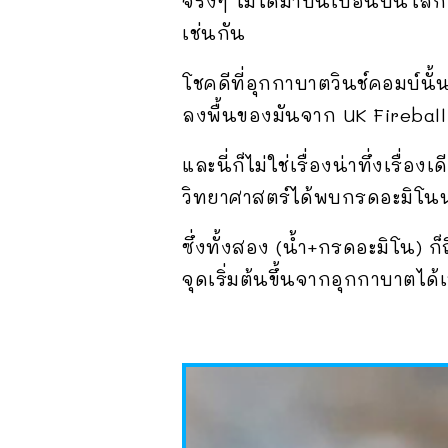
จริงๆ ไม่ได้มาปนเปื้อนบนโลก
เช่นกัน
โชคดีที่อุกกาบาตวินช์คอมบ์น
ลงพื้นของมันจาก UK Fireball A
และนี่ก็ไม่ใช่เรื่องน่าทึ่งเร
วิทยาศาสตร์ได้พบกรดอะมิโน
ซึ่งทั้งสอง (น้ำ+กรดอะมิโน) ก
จุดเริ่มต้นขึ้นจากอุกกาบาตได้เ