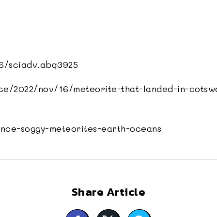
6/sciadv.abq3925
e/2022/nov/16/meteorite-that-landed-in-cotswo
ence-soggy-meteorites-earth-oceans
Share Article