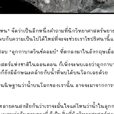
ไหน” จัดว่าเป็นอีกหนึ่งคำถามที่นักวิทยาศาสตร์พ
บกับความเป็นไปได้ใหม่ที่จะจะช่วยเราไขปริศนานี้แล
บ “อุกกาบาตวินช์คอมบ์” ที่ตกลงมาในอังกฤษเมื่อช่
ศาสตร์แห่งชาติในลอนดอน ก็เพิ่งจะพบเลยว่าอุกกาบาต
่าก็ยังมีลักษณะคล้ายกับน้ำที่พบได้บนโลกเลยด้วย
้อสันนิษฐานว่าน้ำบนโลกของเรานั้น อาจจะมาจากการ
้หลายคนสงสัยกันว่าเราจะมั่นใจแค่ไหนว่าน้ำในอุ