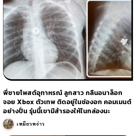
พี่ชายโพสต์อุทาหรณ์ ลูกสาว กลืนอนาล็อก
จอย Xbox ตัวเทพ ติดอยู่ในช่องอก คอมเมนต์
อย่างปั่น รุ่นนี้เขามีสำรองให้ในกล่องนะ
เหมียวหง่าว