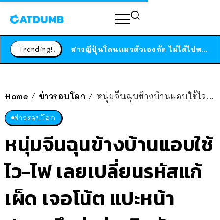
ร้านอาหารในนิวยอร์กประกาศปิดตัวลง หลังอยู่มานานกว่า 45 ปี ติดป้ายขอบคุณลูกค้าทุกคน แถมสูตรทำไวท์ซอสให้แบบจัดเต็ม
สาวญี่ปุ่นโดนแมวตัวเองกัด ไม่ได้ไปหาหมอตั้งแต่เนิ่นๆ สุดท้ายขาบวม กลายเป็นโรคเนื้อเน่า เตือนทาสแมวทั้งหลายให้ระวัง
Trending!!
ได้เวลาเด็กหนวดรวมตัว RF Online Next เปิดให้เล่นแล้ว เกม Sci-Fi MMORPG ระดับตำนาน เล่นได้ทั้งมือถือและ PC
ร้านอาหารในนิวยอร์กประกาศปิดตัวลง หลังอยู่มานานกว่า 45 ปี ติดป้ายขอบคุณลูกค้าทุกคน แถมสูตรทำไวท์ซอสให้แบบจัดเต็ม
สาวญี่ปุ่นโดนแมวตัวเองกัด ไม่ได้ไปหาหมอตั้งแต่เนิ่นๆ สุดท้ายขาบวม กลายเป็นโรคเนื้อเน่า เตือนทาสแมวทั้งหลายให้ระวัง
Home
ข่าวรอบโลก
หนุ่มจีนฉุนข้างบ้านแอบใช้ไว-ไฟ เลยเปลี่ยนรหัสแก้เผ็ด เจอโน้ต แปะหน้าประตู นึกว่าข่าวอิหยังวะ โดนช็อตฟีล เศร้าเฉย
/
/
ข่าวรอบโลก
หนุ่มจีนฉุนข้างบ้านแอบใช้
ไว-ไฟ เลยเปลี่ยนรหัสแก้
เผ็ด เจอโน้ต แปะหน้า