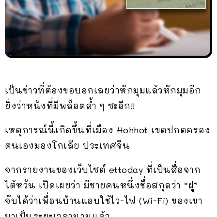
เป็นข่าวที่ต้องขอบอกเลยว่าหักมุมแล้วหักมุมอีก
ยิ่งว่าหนังที่มีพล็อตล้ำ ๆ ซะอีก!!
เหตุการณ์นี้เกิดขึ้นที่เมือง Hohhot เขตปกตครอง
ตนเองมองโกเลีย ประเทศจีน
จากรายงานของเว็บไซต์ ettoday ที่เป็นสื่อจาก
ไต้หวัน เปิดเผยว่า มีชายคนหนึ่งชื่อสกุลว่า “ฝู”
จับได้ว่าเพื่อนบ้านแอบใช้ไว-ไฟ (Wi-Fi) ของเขา
มาเป็นระยะเวลานานแล้ว