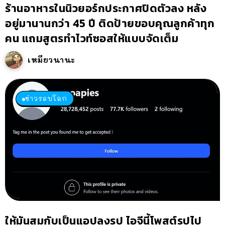
ร้านอาหารในนิวยอร์กประกาศปิดตัวลง หลัง
อยู่มานานกว่า 45 ปี ติดป้ายขอบคุณลูกค้าทุก
คน แถมสูตรทำไวท์ซอสให้แบบจัดเต็ม
เหมียวนานะ
ข่าวรอบโลก
ให้มันสมกับเป็นแอปลงรูป ไอจีนี้โพสต์รูปไป