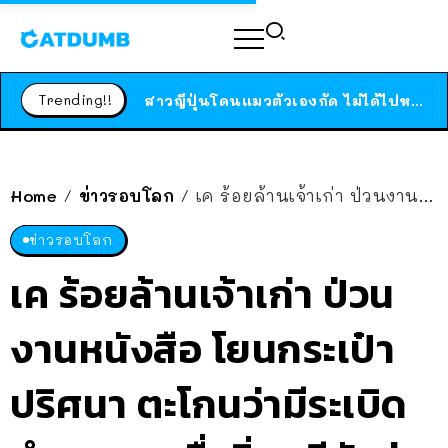
ร้านอาหารในนิวยอร์กประกาศปิดตัวลง หลังอยู่มานานกว่า 45 ปี ติดป้ายขอบคุณลูกค้าทุกคน แถมสูตรทำไวท์ซอสให้แบบจัดเต็ม
สาวญี่ปุ่นโดนแมวตัวเองกัด ไม่ได้ไปหาหมอตั้งแต่เนิ่นๆ สุดท้ายขาบวม กลายเป็นโรคเนื้อเน่า เตือนทาสแมวทั้งหลายให้ระวัง
Trending!!
ได้เวลาเด็กหนวดรวมตัว RF Online Next เปิดให้เล่นแล้ว เกม Sci-Fi MMORPG ระดับตำนาน เล่นได้ทั้งมือถือและ PC
ร้านอาหารในนิวยอร์กประกาศปิดตัวลง หลังอยู่มานานกว่า 45 ปี ติดป้ายขอบคุณลูกค้าทุกคน แถมสูตรทำไวท์ซอสให้แบบจัดเต็ม
สาวญี่ปุ่นโดนแมวตัวเองกัด ไม่ได้ไปหาหมอตั้งแต่เนิ่นๆ สุดท้ายขาบวม กลายเป็นโรคเนื้อเน่า เตือนทาสแมวทั้งหลายให้ระวัง
Home
ข่าวรอบโลก
เค ร้อยล้านเจ้าเก่า ป่วนงานหนังสือ โยนกระเป๋าปริศนา ตะโกนว่ามีระเบิด ทำคนแตกตื่นวิ่งหนีกันวุ่น
/
/
ข่าวรอบโลก
เค ร้อยล้านเจ้าเก่า ป่วน
งานหนังสือ โยนกระเป๋า
ปริศนา ตะโกนว่ามีระเบิด