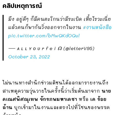
คลิปเหตุการณ์
มึง อยู่ดีๆ ก็มีคนตะโกนว่ามีระเบิด เหี้ยไรวะเนี่ย
แล้วคนก็พากันวิ่งออกจากในงาน
#งานหนังสือ
pic.twitter.com/bMwQKdOQul
— ᴀ ʟ ʟ ʏ ᴏ ᴜ r f e i ☊ (@letterV95)
October 23, 2022
ไม่นานทางสำนักข่าวมติชนได้ออกมารายงานถึง
สาเหตุความวุ่นวายในครั้งนี้ว่าเริ่มต้นมาจาก
นาย
คเณศพิศณุเทพ จักรภพมหาเดชา
หรือ
เค ร้อย
ล้าน
บุกเข้ามาในงานและตรงไปที่โซนของพรรค