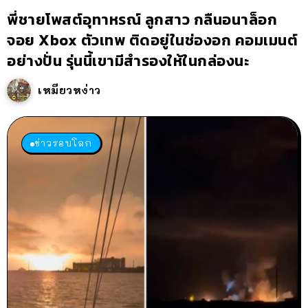
พี่ชายโพสต์อุทาหรณ์ ลูกสาว กลืนอนาล็อก
จอย Xbox ตัวเทพ ติดอยู่ในช่องอก คอมเมนต์
อย่างปั่น รุ่นนี้เขามีสำรองให้ในกล่องนะ
เหมียวหง่าว
ข่าวรอบโลก