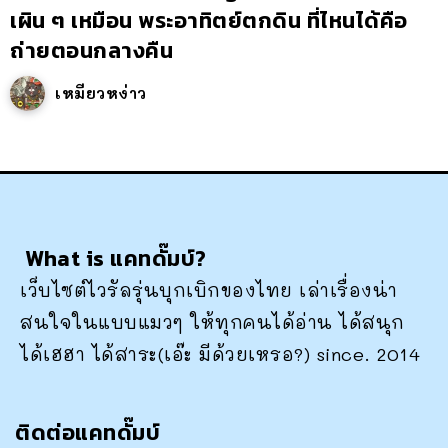
เผิน ๆ เหมือน พระอาทิตย์ตกดิน ที่ไหนได้คือ
ถ่ายตอนกลางคืน
เหมียวหง่าว
What is แคทดั๊มบ์?
เว็บไซต์ไวรัลรุ่นบุกเบิกของไทย เล่าเรื่องน่า
สนใจในแบบแมวๆ ให้ทุกคนได้อ่าน ได้สนุก
ได้เฮฮา ได้สาระ(เอ๊ะ มีด้วยเหรอ?) since. 2014
ติดต่อแคทดั๊มบ์