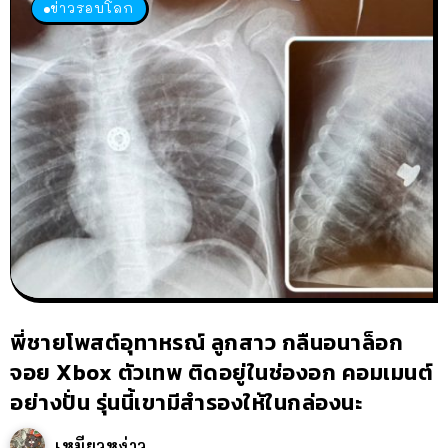
ข่าวรอบโลก
พี่ชายโพสต์อุทาหรณ์ ลูกสาว กลืนอนาล็อก
จอย Xbox ตัวเทพ ติดอยู่ในช่องอก คอมเมนต์
อย่างปั่น รุ่นนี้เขามีสำรองให้ในกล่องนะ
เหมียวหง่าว