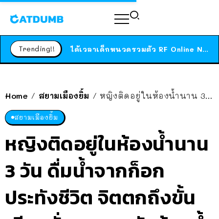
ร้านอาหารในนิวยอร์กประกาศปิดตัวลง หลังอยู่มานานกว่า 45 ปี ติดป้ายขอบคุณลูกค้าทุกคน แถมสูตรทำไวท์ซอสให้แบบจัดเต็ม
สาวญี่ปุ่นโดนแมวตัวเองกัด ไม่ได้ไปหาหมอตั้งแต่เนิ่นๆ สุดท้ายขาบวม กลายเป็นโรคเนื้อเน่า เตือนทาสแมวทั้งหลายให้ระวัง
Trending!!
ได้เวลาเด็กหนวดรวมตัว RF Online Next เปิดให้เล่นแล้ว เกม Sci-Fi MMORPG ระดับตำนาน เล่นได้ทั้งมือถือและ PC
ร้านอาหารในนิวยอร์กประกาศปิดตัวลง หลังอยู่มานานกว่า 45 ปี ติดป้ายขอบคุณลูกค้าทุกคน แถมสูตรทำไวท์ซอสให้แบบจัดเต็ม
สาวญี่ปุ่นโดนแมวตัวเองกัด ไม่ได้ไปหาหมอตั้งแต่เนิ่นๆ สุดท้ายขาบวม กลายเป็นโรคเนื้อเน่า เตือนทาสแมวทั้งหลายให้ระวัง
Home
สยามเมืองยิ้ม
หญิงติดอยู่ในห้องน้ำนาน 3 วัน ดื่มน้ำจากก็อกประทังชีวิต จิตตกถึงขั้นเขียนสั่งลาบนผนังห้องน้ำ
/
/
สยามเมืองยิ้ม
หญิงติดอยู่ในห้องน้ำนาน
3 วัน ดื่มน้ำจากก็อก
ประทังชีวิต จิตตกถึงขั้น