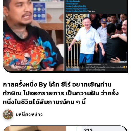
กาลครั้งหนึ่ง By โค้ก ซีโร่ อยากเชิญท่าน
ทักษิณ ไปออกรายการ เป็นความฝัน ว่าครั้ง
หนึ่งในชีวิตได้สัมภาษณ์คน ๆ นี้
เหมียวหง่าว