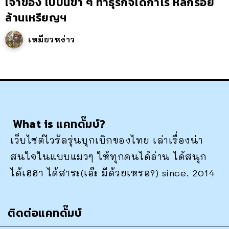
เจ้าของ ไปบนขำ ๆ ทำธุรกิจได้กำไร หลักร้อย
ล้านเหรียญฯ
เหมียวหง่าว
What is แคทดั๊มบ์?
เว็บไซต์ไวรัลรุ่นบุกเบิกของไทย เล่าเรื่องน่า
สนใจในแบบแมวๆ ให้ทุกคนได้อ่าน ได้สนุก
ได้เฮฮา ได้สาระ(เอ๊ะ มีด้วยเหรอ?) since. 2014
ติดต่อแคทดั๊มบ์