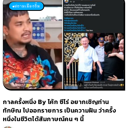
สยามเมืองยิ้ม
กาลครั้งหนึ่ง By โค้ก ซีโร่ อยากเชิญท่าน
ทักษิณ ไปออกรายการ เป็นความฝัน ว่าครั้ง
หนึ่งในชีวิตได้สัมภาษณ์คน ๆ นี้