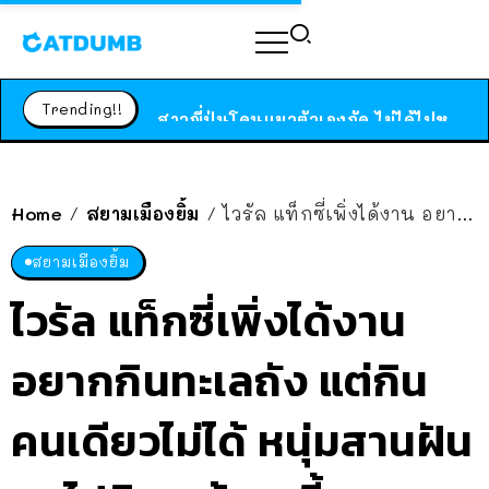
ได้เวลาเด็กหนวดรวมตัว RF Online Next เปิดให้เล่นแล้ว เกม Sci-Fi MMORPG ระดับตำนาน เล่นได้ทั้งมือถือและ PC
ร้านอาหารในนิวยอร์กประกาศปิดตัวลง หลังอยู่มานานกว่า 45 ปี ติดป้ายขอบคุณลูกค้าทุกคน แถมสูตรทำไวท์ซอสให้แบบจัดเต็ม
Trending!!
สาวญี่ปุ่นโดนแมวตัวเองกัด ไม่ได้ไปหาหมอตั้งแต่เนิ่นๆ สุดท้ายขาบวม กลายเป็นโรคเนื้อเน่า เตือนทาสแมวทั้งหลายให้ระวัง
Home
สยามเมืองยิ้ม
ไวรัล แท็กซี่เพิ่งได้งาน อยากกินทะเลถัง แต่กินคนเดียวไม่ได้ หนุ่มสานฝันพาไปกิน พร้อมเลี้ยง
/
/
สยามเมืองยิ้ม
ไวรัล แท็กซี่เพิ่งได้งาน
อยากกินทะเลถัง แต่กิน
คนเดียวไม่ได้ หนุ่มสานฝัน