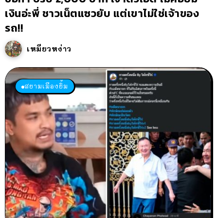
เงินอ่ะพี่ ชาวเน็ตแซวยับ แต่เขาไม่ใช่เจ้าของ
รถ!!
เหมียวหง่าว
สยามเมืองยิ้ม