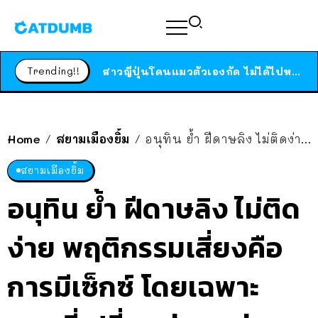
ร้านอาหารในนิวยอร์กประกาศปิดตัวลง หลังอยู่มานานกว่า 45 ปี ติดป้ายขอบคุณลูกค้าทุกคน แถมสูตรทำไวท์ซอสให้แบบจัดเต็ม
สาวญี่ปุ่นโดนแมวตัวเองกัด ไม่ได้ไปหาหมอตั้งแต่เนิ่นๆ สุดท้ายขาบวม กลายเป็นโรคเนื้อเน่า เตือนทาสแมวทั้งหลายให้ระวัง
Trending!!
ได้เวลาเด็กหนวดรวมตัว RF Online Next เปิดให้เล่นแล้ว เกม Sci-Fi MMORPG ระดับตำนาน เล่นได้ทั้งมือถือและ PC
ร้านอาหารในนิวยอร์กประกาศปิดตัวลง หลังอยู่มานานกว่า 45 ปี ติดป้ายขอบคุณลูกค้าทุกคน แถมสูตรทำไวท์ซอสให้แบบจัดเต็ม
สาวญี่ปุ่นโดนแมวตัวเองกัด ไม่ได้ไปหาหมอตั้งแต่เนิ่นๆ สุดท้ายขาบวม กลายเป็นโรคเนื้อเน่า เตือนทาสแมวทั้งหลายให้ระวัง
Home
สยามเมืองยิ้ม
อนุทิน ย้ำ ฝีดาษลิง ไม่ติดง่าย พฤติกรรมเสี่ยงคือการมีเซ็กซ์ โดยเฉพาะพวกที่เปลี่ยนคู่นอนบ่อย
/
/
สยามเมืองยิ้ม
อนุทิน ย้ำ ฝีดาษลิง ไม่ติด
ง่าย พฤติกรรมเสี่ยงคือ
การมีเซ็กซ์ โดยเฉพาะ