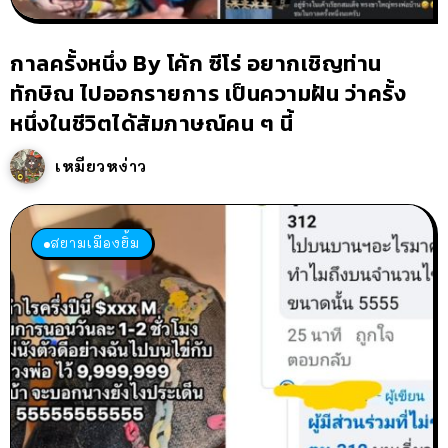
กาลครั้งหนึ่ง By โค้ก ซีโร่ อยากเชิญท่าน
ทักษิณ ไปออกรายการ เป็นความฝัน ว่าครั้ง
หนึ่งในชีวิตได้สัมภาษณ์คน ๆ นี้
เหมียวหง่าว
สยามเมืองยิ้ม