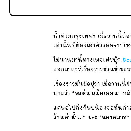
น้ำท่วมกรุงเทพฯ เมื่อวานนี้ถ
เท่านั้นที่ต้องเอาตัวรอดจากเห
ไม่นานมานี้ทางเพจเฟซบุ๊ก
Sc
ออกมาแชร์เรื่องราวชวนขำของน้
เรื่องราวมันมีอยู่ว่า เมื่อวา
นามว่า
“จอห์น แม็คเคลน”
กลับ
แต่พอไปถึงก็พบน้องจอห์นกำลั
ร้านดำน้ำ…”
และ
“ฉลาดมาก”