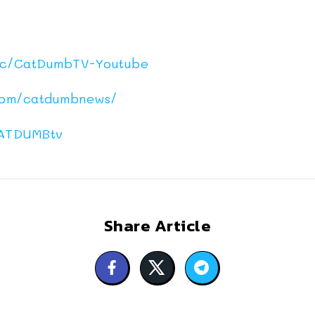
c/CatDumbTV-Youtube
com/catdumbnews/
ATDUMBtv
Share Article