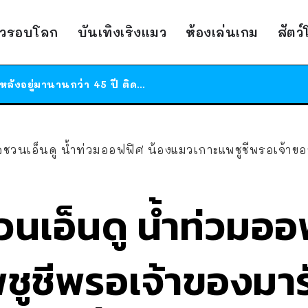
ร้านอาหารในนิวยอร์กประกาศปิดตัวลง หลังอยู่มานานกว่า 45 ปี ติดป้ายขอบคุณลูกค้าทุกคน แถมสูตรทำไวท์ซอสให้แบบจัดเต็ม
สาวญี่ปุ่นโดนแมวตัวเองกัด ไม่ได้ไปหาหมอตั้งแต่เนิ่นๆ สุดท้ายขาบวม กลายเป็นโรคเนื้อเน่า เตือนทาสแมวทั้งหลายให้ระวัง
าวรอบโลก
บันเทิงเริงแมว
ห้องเล่นเกม
สัตว
ได้เวลาเด็กหนวดรวมตัว RF Online Next เปิดให้เล่นแล้ว เกม Sci-Fi MMORPG ระดับตำนาน เล่นได้ทั้งมือถือและ PC
ร้านอาหารในนิวยอร์กประกาศปิดตัวลง หลังอยู่มานานกว่า 45 ปี ติดป้ายขอบคุณลูกค้าทุกคน แถมสูตรทำไวท์ซอสให้แบบจัดเต็ม
สาวญี่ปุ่นโดนแมวตัวเองกัด ไม่ได้ไปหาหมอตั้งแต่เนิ่นๆ สุดท้ายขาบวม กลายเป็นโรคเนื้อเน่า เตือนทาสแมวทั้งหลายให้ระวัง
ชวนเอ็นดู น้ำท่วมออฟฟิศ น้องแมวเกาะแพชูชีพรอเจ้าของม
นเอ็นดู น้ำท่วมออ
ชูชีพรอเจ้าของมาร