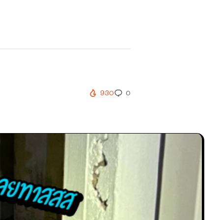
930
0