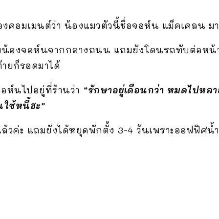
องคอมเมนต์ว่า น้องแมวตัวนี้ชื่อจอห์น แม็คเคลน ม
องเก็บน้องจอห์นจากกลางถนน แถมยังโดนรถทับต่อหน
้ายก็รอดมาได้
ห์นไปอยู่ที่ร้านว่า
“รักษาอยู่เดือนกว่า หมดไปหลาย
นใช้หนี้ฮะ”
วค่ะ แถมยังได้หยุดพักตั้ง 3-4 วันเพราะออฟฟิศน