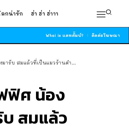
์โลกน่ารัก
ฮ่า ฮ่า ฮ่าาา
Whai is แคทดั๊มบ์?
ติดต่อโฆษณา
ารับ สมแล้วที่เป็นแมวร้านดำน้ำ
ฟฟิศ น้อง
ับ สมแล้ว