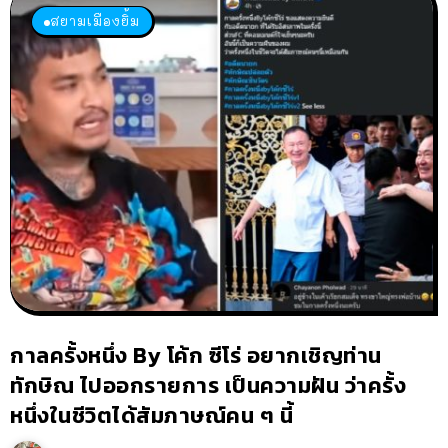
สยามเมืองยิ้ม
กาลครั้งหนึ่ง By โค้ก ซีโร่ อยากเชิญท่าน
ทักษิณ ไปออกรายการ เป็นความฝัน ว่าครั้ง
หนึ่งในชีวิตได้สัมภาษณ์คน ๆ นี้