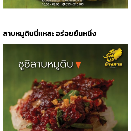
ลาบหมูดิบนี่แหละ อร่อยยืนหนึ่ง