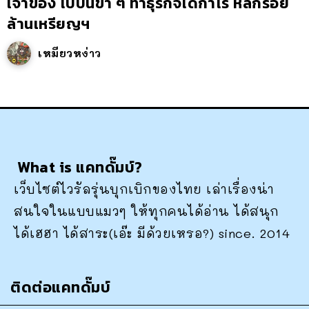
เจ้าของ ไปบนขำ ๆ ทำธุรกิจได้กำไร หลักร้อย
ล้านเหรียญฯ
เหมียวหง่าว
What is แคทดั๊มบ์?
เว็บไซต์ไวรัลรุ่นบุกเบิกของไทย เล่าเรื่องน่า
สนใจในแบบแมวๆ ให้ทุกคนได้อ่าน ได้สนุก
ได้เฮฮา ได้สาระ(เอ๊ะ มีด้วยเหรอ?) since. 2014
ติดต่อแคทดั๊มบ์