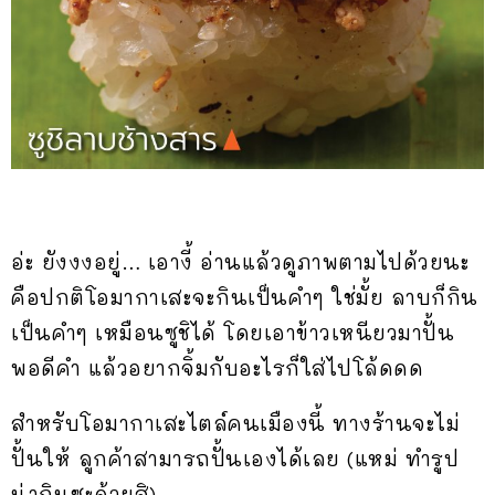
อ่ะ ยังงงอยู่… เอางี้ อ่านแล้วดูภาพตามไปด้วยนะ
คือปกติโอมากาเสะจะกินเป็นคำๆ ใช่มั้ย ลาบก็กิน
เป็นคำๆ เหมือนซูชิได้ โดยเอาข้าวเหนียวมาปั้น
พอดีคำ แล้วอยากจิ้มกับอะไรก็ใส่ไปโล้ดดด
สำหรับโอมากาเสะไตล์คนเมืองนี้ ทางร้านจะไม่
ปั้นให้ ลูกค้าสามารถปั้นเองได้เลย (แหม่ ทำรูป
น่ากินซะด้วยสิ)