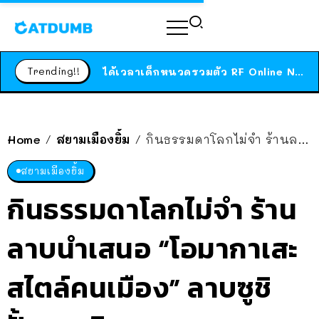
ร้านอาหารในนิวยอร์กประกาศปิดตัวลง หลังอยู่มานานกว่า 45 ปี ติดป้ายขอบคุณลูกค้าทุกคน แถมสูตรทำไวท์ซอสให้แบบจัดเต็ม
สาวญี่ปุ่นโดนแมวตัวเองกัด ไม่ได้ไปหาหมอตั้งแต่เนิ่นๆ สุดท้ายขาบวม กลายเป็นโรคเนื้อเน่า เตือนทาสแมวทั้งหลายให้ระวัง
Trending!!
ได้เวลาเด็กหนวดรวมตัว RF Online Next เปิดให้เล่นแล้ว เกม Sci-Fi MMORPG ระดับตำนาน เล่นได้ทั้งมือถือและ PC
ร้านอาหารในนิวยอร์กประกาศปิดตัวลง หลังอยู่มานานกว่า 45 ปี ติดป้ายขอบคุณลูกค้าทุกคน แถมสูตรทำไวท์ซอสให้แบบจัดเต็ม
สาวญี่ปุ่นโดนแมวตัวเองกัด ไม่ได้ไปหาหมอตั้งแต่เนิ่นๆ สุดท้ายขาบวม กลายเป็นโรคเนื้อเน่า เตือนทาสแมวทั้งหลายให้ระวัง
Home
สยามเมืองยิ้ม
กินธรรมดาโลกไม่จำ ร้านลาบนำเสนอ “โอมากาเสะ สไตล์คนเมือง” ลาบซูชิ ปั้นเองกินเอง
/
/
สยามเมืองยิ้ม
กินธรรมดาโลกไม่จำ ร้าน
ลาบนำเสนอ “โอมากาเสะ
สไตล์คนเมือง” ลาบซูชิ