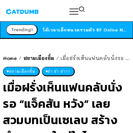
ร้านอาหารในนิวยอร์กประกาศปิดตัวลง หลังอยู่มานานกว่า 45 ปี ติดป้ายขอบคุณลูกค้าทุกคน แถมสูตรทำไวท์ซอสให้แบบจัดเต็ม
สาวญี่ปุ่นโดนแมวตัวเองกัด ไม่ได้ไปหาหมอตั้งแต่เนิ่นๆ สุดท้ายขาบวม กลายเป็นโรคเนื้อเน่า เตือนทาสแมวทั้งหลายให้ระวัง
Trending!!
ได้เวลาเด็กหนวดรวมตัว RF Online Next เปิดให้เล่นแล้ว เกม Sci-Fi MMORPG ระดับตำนาน เล่นได้ทั้งมือถือและ PC
ร้านอาหารในนิวยอร์กประกาศปิดตัวลง หลังอยู่มานานกว่า 45 ปี ติดป้ายขอบคุณลูกค้าทุกคน แถมสูตรทำไวท์ซอสให้แบบจัดเต็ม
สาวญี่ปุ่นโดนแมวตัวเองกัด ไม่ได้ไปหาหมอตั้งแต่เนิ่นๆ สุดท้ายขาบวม กลายเป็นโรคเนื้อเน่า เตือนทาสแมวทั้งหลายให้ระวัง
Home
สยามเมืองยิ้ม
เมื่อฝรั่งเห็นแฟนคลับนั่งรอ “แจ็คสัน หวัง” เลยสวมบทเป็นเซเลบ สร้างตำนานบทใหม่ในไทย
/
/
สยามเมืองยิ้ม
ฮ่า ฮ่า ฮ่าาา
เมื่อฝรั่งเห็นแฟนคลับนั่ง
รอ “แจ็คสัน หวัง” เลย
สวมบทเป็นเซเลบ สร้าง