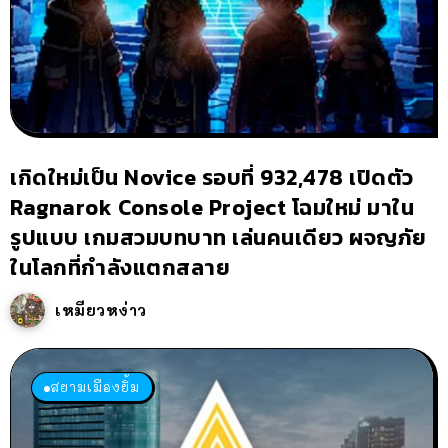
เกิดใหม่เป็น Novice รอบที่ 932,478 เปิดตัว
Ragnarok Console Project โฉมใหม่ มาใน
รูปแบบ เกมสวมบทบาท เล่นคนเดียว ผจญภัย
ในโลกที่กำลังแตกสลาย
เหมียวหง่าว
สยามเมืองยิ้ม