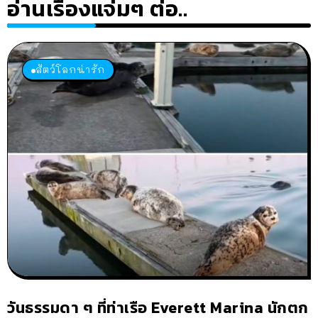
อ่านเรื่องแจ่มๆ ต่อ..
สัตว์โลกน่ารัก
วันธรรมดา ๆ ที่ท่าเรือ Everett Marina นักตก