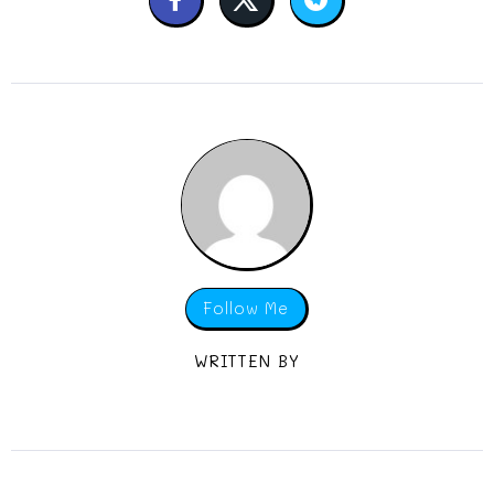
Follow Me
WRITTEN BY