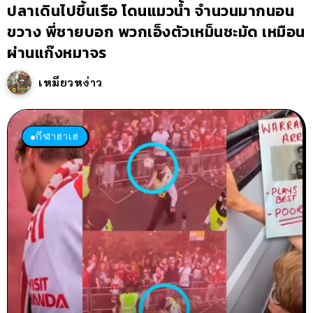
ปลาเดินไปขึ้นเรือ โดนแมวน้ำ จำนวนมากนอน
ขวาง พี่ชายบอก พวกเอ็งตัวเหม็นชะมัด เหมือน
ผ่านแก๊งหมาจร
เหมียวหง่าว
กีฬาฮาเฮ